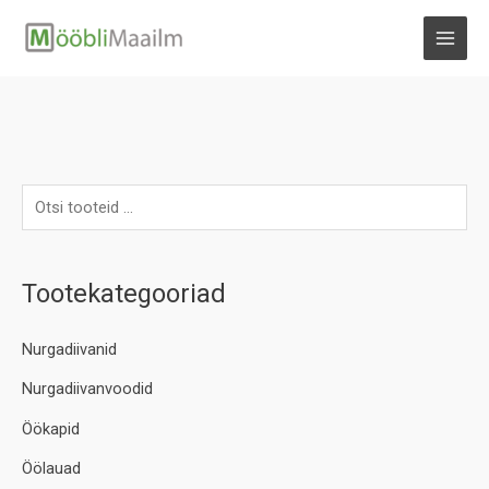
Skip
to
MAI
content
MEN
Tootekategooriad
Nurgadiivanid
Nurgadiivanvoodid
Öökapid
Öölauad