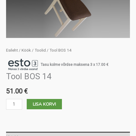
Esileht
/
Köök
/
Toolid
/ Tool BOS 14
Tasu kolme võrdse maksena 3 x
17.00
€
Tool BOS 14
51.00
€
Tool
LISA KORVI
BOS
14
kogus