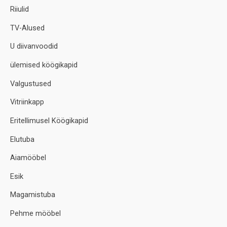
Riiulid
TV-Alused
U diivanvoodid
ülemised köögikapid
Valgustused
Vitriinkapp
Eritellimusel Köögikapid
Elutuba
Aiamööbel
Esik
Magamistuba
Pehme mööbel