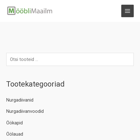
Skip
to
MAI
content
MEN
Tootekategooriad
Nurgadiivanid
Nurgadiivanvoodid
Öökapid
Öölauad