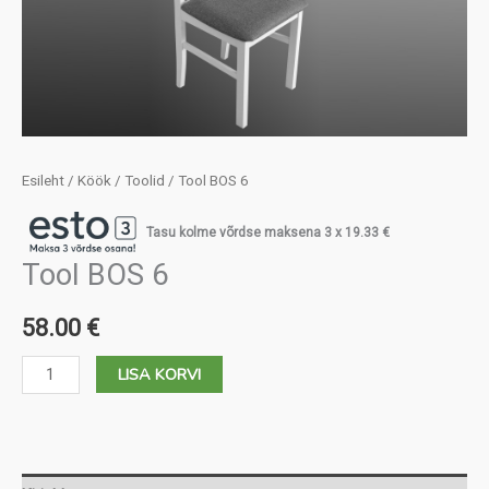
Esileht
/
Köök
/
Toolid
/ Tool BOS 6
Tasu kolme võrdse maksena 3 x
19.33
€
Tool BOS 6
58.00
€
Tool
LISA KORVI
BOS
6
kogus