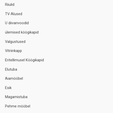
Riiulid
TV-Alused
U diivanvoodid
ülemised köögikapid
Valgustused
Vitriinkapp
Eritellimusel Köögikapid
Elutuba
Aiamööbel
Esik
Magamistuba
Pehme mööbel