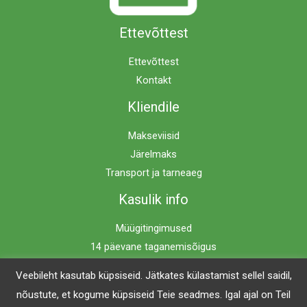
Ettevõttest
Ettevõttest
Kontakt
Kliendile
Makseviisid
Järelmaks
Transport ja tarneaeg
Kasulik info
Müügitingimused
14 päevane taganemisõigus
Privaatsuspoliitika
Veebileht kasutab küpsiseid. Jätkates külastamist sellel saidil,
nõustute, et kogume küpsiseid Teie seadmes. Igal ajal on Teil