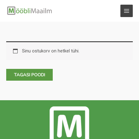
Skip
to
MAI
content
MEN
Sinu ostukorv on hetkel tühi.
TAGASI POODI