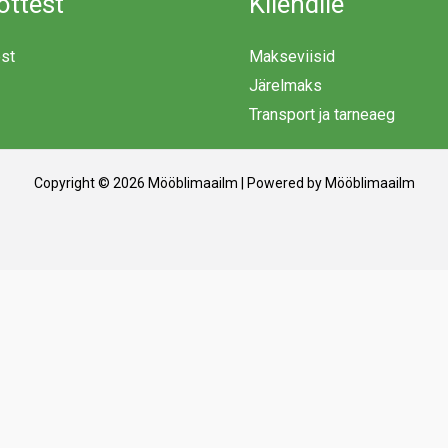
õttest
Kliendile
est
Makseviisid
Järelmaks
Transport ja tarneaeg
Copyright © 2026 Mööblimaailm | Powered by Mööblimaailm