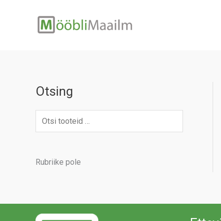
Skip
to
content
Otsing
Rubriike pole