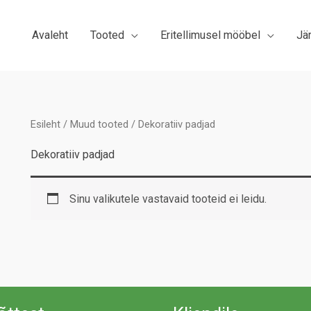
Avaleht
Tooted
Eritellimusel mööbel
Jä
Esileht
/
Muud tooted
/ Dekoratiiv padjad
Dekoratiiv padjad
Sinu valikutele vastavaid tooteid ei leidu.