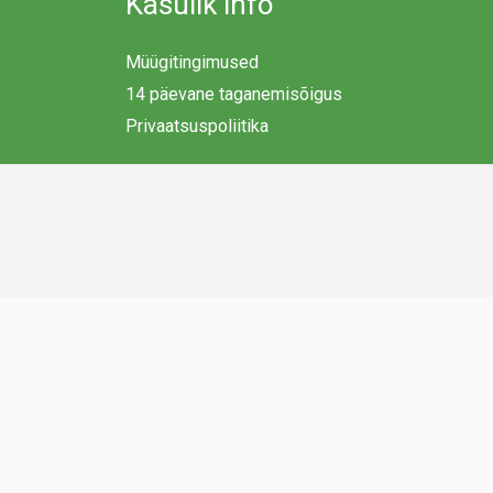
Kasulik info
Müügitingimused
14 päevane taganemisõigus
Privaatsuspoliitika