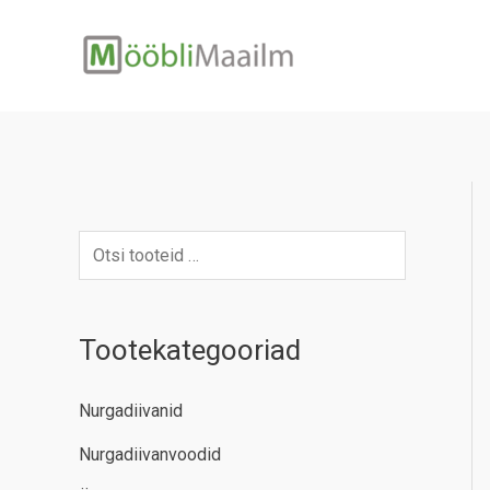
Skip
to
content
Tootekategooriad
Nurgadiivanid
Nurgadiivanvoodid