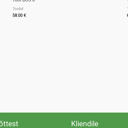
Toolid
58.00
€
õttest
Kliendile