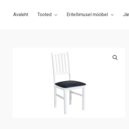
Avaleht
Tooted
Eritellimusel mööbel
Jä