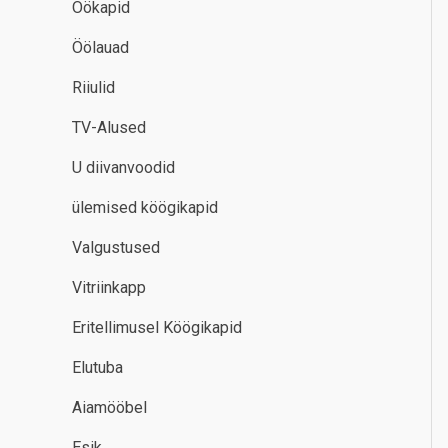
Öökapid
Öölauad
Riiulid
TV-Alused
U diivanvoodid
ülemised köögikapid
Valgustused
Vitriinkapp
Eritellimusel Köögikapid
Elutuba
Aiamööbel
Esik