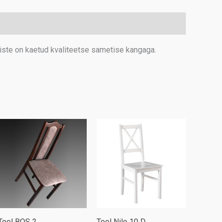
kogus
 iste on kaetud kvaliteetse sametise kangaga.
Tool BOS 2
Tool Nilo 10 D