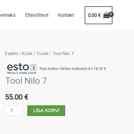
relmaks
Ettevõttest
Kontakt
0.00
€
Esileht
/
Köök
/
Toolid
/ Tool Nilo 7
Tasu kolme võrdse maksena 3 x
18.33
€
Tool Nilo 7
55.00
€
Tool
LISA KORVI
Nilo
7