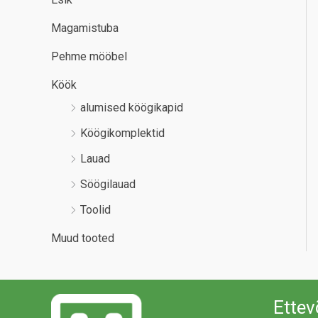
Magamistuba
Pehme mööbel
Köök
alumised köögikapid
Köögikomplektid
Lauad
Söögilauad
Toolid
Muud tooted
Ettev