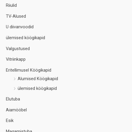
Riiulid
TV-Alused
U diivanvoodid
ülemised köögikapid
Valgustused
Vitriinkapp
Eritellimusel Köögikapid
Alumised Köögikapid
ülemised köögikapid
Elutuba
Aiamööbel
Esik
Magamistuba