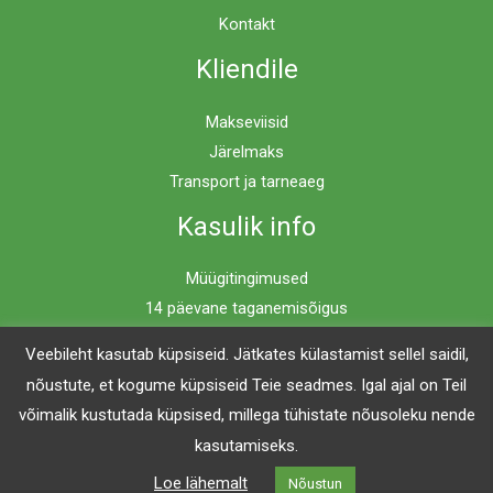
Kontakt
Kliendile
Makseviisid
Järelmaks
Transport ja tarneaeg
Kasulik info
Müügitingimused
14 päevane taganemisõigus
Privaatsuspoliitika
Veebileht kasutab küpsiseid. Jätkates külastamist sellel saidil,
nõustute, et kogume küpsiseid Teie seadmes. Igal ajal on Teil
võimalik kustutada küpsised, millega tühistate nõusoleku nende
Copyright © 2026 Mööblimaailm | Powered by Mööblimaailm
kasutamiseks.
Loe lähemalt
Nõustun