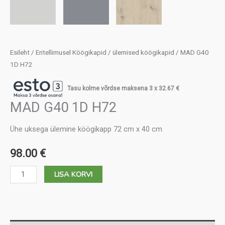
Esileht
/
Eritellimusel Köögikapid
/
ülemised köögikapid
/ MAD G40
1D H72
Tasu kolme võrdse maksena 3 x
32.67
€
MAD G40 1D H72
Ühe uksega ülemine köögikapp 72 cm x 40 cm
98.00
€
MAD
LISA KORVI
G40
1D
H72