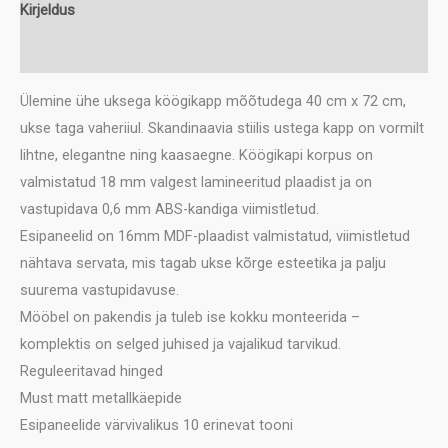
kogus
Kirjeldus
Lisainfo
Ülemine ühe uksega köögikapp mõõtudega 40 cm x 72 cm,
ukse taga vaheriiul. Skandinaavia stiilis ustega kapp on vormilt
lihtne, elegantne ning kaasaegne. Köögikapi korpus on
valmistatud 18 mm valgest lamineeritud plaadist ja on
vastupidava 0,6 mm ABS-kandiga viimistletud.
Esipaneelid on 16mm MDF-plaadist valmistatud, viimistletud
nähtava servata, mis tagab ukse kõrge esteetika ja palju
suurema vastupidavuse.
Mööbel on pakendis ja tuleb ise kokku monteerida –
komplektis on selged juhised ja vajalikud tarvikud.
Reguleeritavad hinged
Must matt metallkäepide
Esipaneelide värvivalikus 10 erinevat tooni