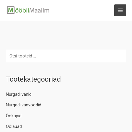
Skip
to
MAI
content
MEN
Tootekategooriad
Nurgadiivanid
Nurgadiivanvoodid
Öökapid
Öölauad