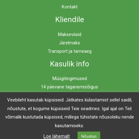
Kontakt
Kliendile
Makseviisid
Järelmaks
Transport ja tarneaeg
Kasulik info
Müügitingimused
14 päevane taganemisõigus
Privaatsuspoliitika
Veebileht kasutab küpsiseid. Jätkates külastamist sellel saidil,
nõustute, et kogume küpsiseid Teie seadmes. Igal ajal on Teil
võimalik kustutada küpsised, millega tühistate nõusoleku nende
Copyright © 2026 Mööblimaailm | Powered by Mööblimaailm
kasutamiseks.
Loe lähemalt
Nõustun