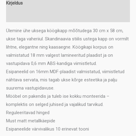
kogus
Kirjeldus
Lisainfo
Ülemine ühe uksega köögikapp mõõtudega 30 cm x 58 cm,
ukse taga vaheriiul. Skandinaavia stiilis ustega kapp on vormilt
lihtne, elegantne ning kaasaegne. Köögikapi korpus on
valmistatud 18 mm valgest lamineeritud plaadist ja on
vastupidava 0,6 mm ABS-kandiga viimistletud.
Esipaneelid on 16mm MDF-plaadist valmistatud, viimistletud
nähtava servata, mis tagab ukse kõrge esteetika ja palju
suurema vastupidavuse.
Mööbel on pakendis ja tuleb ise kokku monteerida –
komplektis on selged juhised ja vajalikud tarvikud.
Reguleeritavad hinged
Must matt metallkäepide
Esipaneelide värvivalikus 10 erinevat tooni