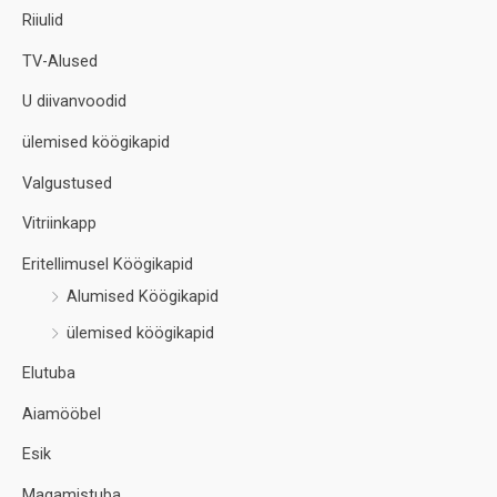
Riiulid
TV-Alused
U diivanvoodid
ülemised köögikapid
Valgustused
Vitriinkapp
Eritellimusel Köögikapid
Alumised Köögikapid
ülemised köögikapid
Elutuba
Aiamööbel
Esik
Magamistuba