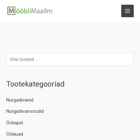
Skip
to
MAI
content
MEN
Tootekategooriad
Nurgadiivanid
Nurgadiivanvoodid
Öökapid
Öölauad