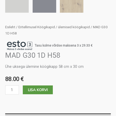
Esileht
/
Eritellimusel Köögikapid
/
ülemised köögikapid
/ MAD G30
1D H58
Tasu kolme võrdse maksena 3 x
29.33
€
MAD G30 1D H58
Ühe uksega ülemine köögikapp 58 cm x 30 cm
88.00
€
MAD
LISA KORVI
G30
1D
H58