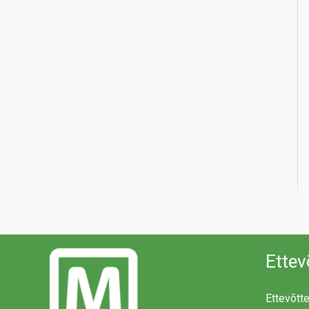
Ettev
Ettevõtt