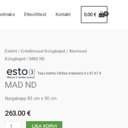
relmaks
Ettevõttest
Kontakt
0.00
€
Esileht
/
Eritellimusel Köögikapid
/
Alumised
Köögikapid
/ MAD ND
Tasu kolme võrdse maksena 3 x
87.67
€
MAD ND
Nurgakapp 83 cm x 90 cm
263.00
€
MAD
LISA KORVI