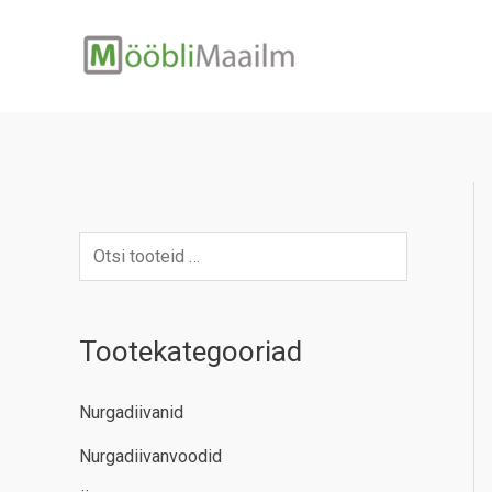
Skip
to
content
Tootekategooriad
Nurgadiivanid
Nurgadiivanvoodid