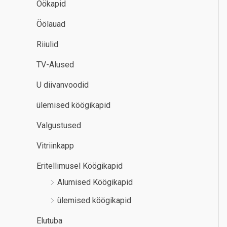
Öökapid
Öölauad
Riiulid
TV-Alused
U diivanvoodid
ülemised köögikapid
Valgustused
Vitriinkapp
Eritellimusel Köögikapid
Alumised Köögikapid
ülemised köögikapid
Elutuba