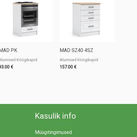
MAD PK
MAD SZ40 4SZ
Alumised Köögikapid
Alumised Köögikapid
93.00
€
157.00
€
Kasulik info
Müügitingimused