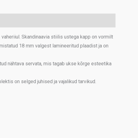
aheriiul. Skandinaavia stiilis ustega kapp on vormilt
mistatud 18 mm valgest lamineeritud plaadist ja on
tud nähtava servata, mis tagab ukse kõrge esteetika
ktis on selged juhised ja vajalikud tarvikud.