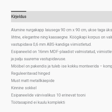
Kirjeldus
Lisainfo
Alumine nurgakapp laiusega 90 cm x 90 cm, ukse taga üks v
lihtne, elegantne ning kaasaegne. Köögikapi korpus on val
vastupidava 0,6 mm ABS-kandiga viimistletud.
Esipaneelid on 16mm MDF-plaadist valmistatud, viimistle
ja palju suurema vastupidavuse.
Mööbel on pakendis ja tuleb ise kokku monteerida – komple
Reguleeritavad hinged
Must matt metallkäepide
Kinnine sokkel
Esipaneelide värvivalikus 10 erinevat tooni
Töötasapind ei kuulu komplekti