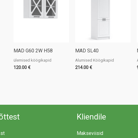
MAD G60 2W H58
MAD SL40
ülemised köögikapid
Alumised Köögikapid
120.00
€
214.00
€
õttest
Kliendile
est
Makseviisid