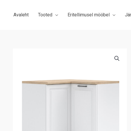
Avaleht
Tooted
Eritellimusel mööbel
Jä