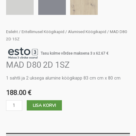
Esileht
/
Eritellimusel Köögikapid
/
Alumised Köögikapid
/ MAD D80
2D 1SZ
Tasu kolme võrdse maksena 3 x
62.67
€
MAD D80 2D 1SZ
1 sahtli ja 2 uksega alumine köögikapp 83 cm cm x 80 cm
188.00
€
MAD
LISA KORVI
D80
2D
1SZ