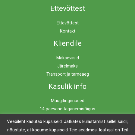
Ettevõttest
Ettevõttest
Kontakt
Kliendile
Makseviisid
Järelmaks
Transport ja tarneaeg
Kasulik info
Müügitingimused
14 päevane taganemisõigus
Privaatsuspoliitika
Veebileht kasutab küpsiseid. Jätkates külastamist sellel saidil,
nõustute, et kogume küpsiseid Teie seadmes. Igal ajal on Teil