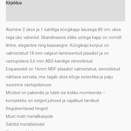
kogus
Kirjeldus
Lisainfo
Alumine 2 ukse ja 1 sahtliga köögikapp laiusega 80 cm, ukse
taga üks vaheriiul. Skandinaavia stiilis ustega kapp on vormilt
lihtne, elegantne ning kaasaegne. Köögikapi korpus on
valmistatud 18 mm valgest lamineeritud plaadist ja on
vastupidava 0,6 mm ABS-kandiga viimistletud.
Esipaneelid on 16mm MDF-plaadist valmistatud, viimistletud
nähtava servata, mis tagab ukse kõrge esteetika ja palju
suurema vastupidavuse.
Mööbel on pakendis ja tuleb ise kokku monteerida –
komplektis on selged juhised ja vajalikud tarvikud.
Reguleeritavad hinged
Must matt metallkäepide
Sahtlid metallsiinidel.