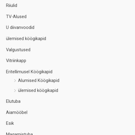
Riiulid
TV-Alused
U diivanvoodid
ülemised köögikapid
Valgustused
Vitriinkapp
Eritellimusel Köögikapid
Alumised Köögikapid
ülemised köögikapid
Elutuba
Aiamööbel
Esik
Magamistuba