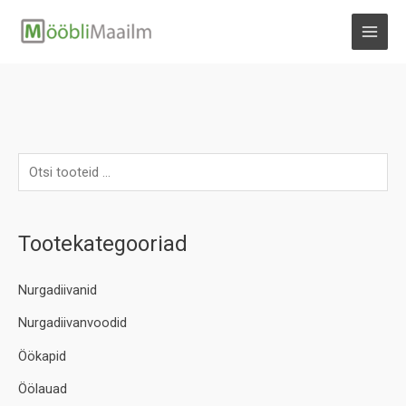
Skip
to
MAI
content
MEN
Tootekategooriad
Nurgadiivanid
Nurgadiivanvoodid
Öökapid
Öölauad