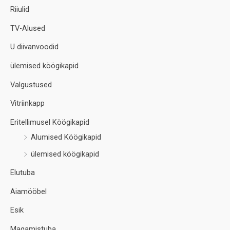
Riiulid
TV-Alused
U diivanvoodid
ülemised köögikapid
Valgustused
Vitriinkapp
Eritellimusel Köögikapid
Alumised Köögikapid
ülemised köögikapid
Elutuba
Aiamööbel
Esik
Magamistuba