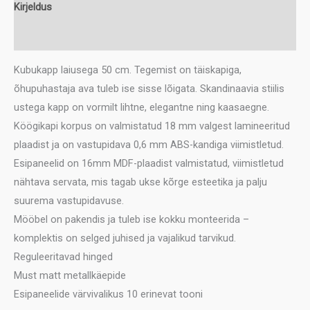
Kirjeldus
Lisainfo
Kubukapp laiusega 50 cm. Tegemist on täiskapiga,
õhupuhastaja ava tuleb ise sisse lõigata. Skandinaavia stiilis
ustega kapp on vormilt lihtne, elegantne ning kaasaegne.
Köögikapi korpus on valmistatud 18 mm valgest lamineeritud
plaadist ja on vastupidava 0,6 mm ABS-kandiga viimistletud.
Esipaneelid on 16mm MDF-plaadist valmistatud, viimistletud
nähtava servata, mis tagab ukse kõrge esteetika ja palju
suurema vastupidavuse.
Mööbel on pakendis ja tuleb ise kokku monteerida –
komplektis on selged juhised ja vajalikud tarvikud.
Reguleeritavad hinged
Must matt metallkäepide
Esipaneelide värvivalikus 10 erinevat tooni