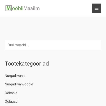
Skip
to
MAI
content
MEN
Tootekategooriad
Nurgadiivanid
Nurgadiivanvoodid
Öökapid
Öölauad