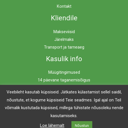
Kontakt
Kliendile
Makseviisid
Järelmaks
Transport ja tarneaeg
Kasulik info
Müügitingimused
14 päevane taganemisõigus
Privaatsuspoliitika
Veebileht kasutab küpsiseid. Jätkates külastamist sellel saidil,
nõustute, et kogume küpsiseid Teie seadmes. Igal ajal on Teil
võimalik kustutada küpsised, millega tühistate nõusoleku nende
Copyright © 2026 Mööblimaailm | Powered by Mööblimaailm
kasutamiseks.
Loe lähemalt
Nõustun