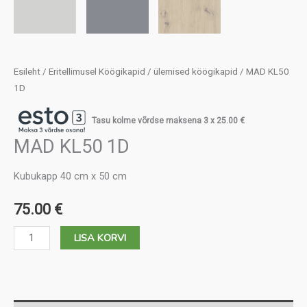
Esileht
/
Eritellimusel Köögikapid
/
ülemised köögikapid
/ MAD KL50
1D
Tasu kolme võrdse maksena 3 x
25.00
€
MAD KL50 1D
Kubukapp 40 cm x 50 cm
75.00
€
MAD
LISA KORVI
KL50
1D
kogus