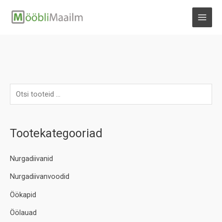
Skip
to
MAI
content
MEN
Tootekategooriad
Nurgadiivanid
Nurgadiivanvoodid
Öökapid
Öölauad