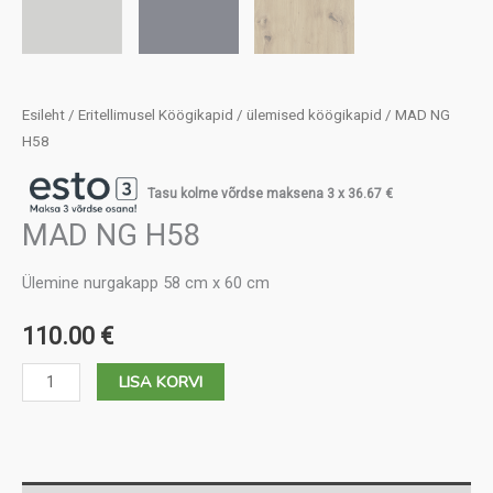
Esileht
/
Eritellimusel Köögikapid
/
ülemised köögikapid
/ MAD NG
H58
Tasu kolme võrdse maksena 3 x
36.67
€
MAD NG H58
Ülemine nurgakapp 58 cm x 60 cm
110.00
€
MAD
LISA KORVI
NG
H58
kogus