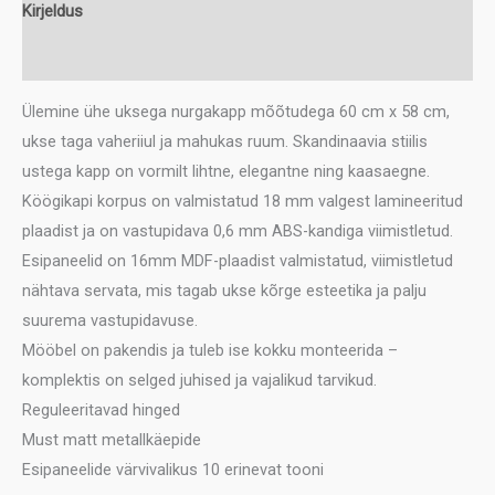
Kirjeldus
Lisainfo
Ülemine ühe uksega nurgakapp mõõtudega 60 cm x 58 cm,
ukse taga vaheriiul ja mahukas ruum. Skandinaavia stiilis
ustega kapp on vormilt lihtne, elegantne ning kaasaegne.
Köögikapi korpus on valmistatud 18 mm valgest lamineeritud
plaadist ja on vastupidava 0,6 mm ABS-kandiga viimistletud.
Esipaneelid on 16mm MDF-plaadist valmistatud, viimistletud
nähtava servata, mis tagab ukse kõrge esteetika ja palju
suurema vastupidavuse.
Mööbel on pakendis ja tuleb ise kokku monteerida –
komplektis on selged juhised ja vajalikud tarvikud.
Reguleeritavad hinged
Must matt metallkäepide
Esipaneelide värvivalikus 10 erinevat tooni