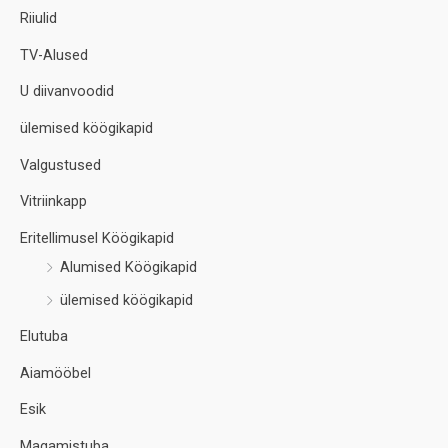
Riiulid
TV-Alused
U diivanvoodid
ülemised köögikapid
Valgustused
Vitriinkapp
Eritellimusel Köögikapid
Alumised Köögikapid
ülemised köögikapid
Elutuba
Aiamööbel
Esik
Magamistuba