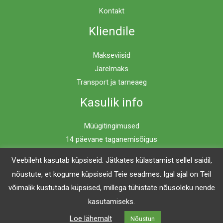
Kontakt
Kliendile
Makseviisid
Järelmaks
Transport ja tarneaeg
Kasulik info
Müügitingimused
14 päevane taganemisõigus
Privaatsuspoliitika
Veebileht kasutab küpsiseid. Jätkates külastamist sellel saidil,
nõustute, et kogume küpsiseid Teie seadmes. Igal ajal on Teil
võimalik kustutada küpsised, millega tühistate nõusoleku nende
Copyright © 2026 Mööblimaailm | Powered by Mööblimaailm
kasutamiseks.
Loe lähemalt
Nõustun