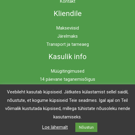
Kontakt
Kliendile
Makseviisid
Järelmaks
Transport ja tarneaeg
Kasulik info
Müügitingimused
14 päevane taganemisõigus
Privaatsuspoliitika
Veebileht kasutab küpsiseid. Jätkates külastamist sellel saidil,
nõustute, et kogume küpsiseid Teie seadmes. Igal ajal on Teil
võimalik kustutada küpsised, millega tühistate nõusoleku nende
Copyright © 2026 Mööblimaailm | Powered by Mööblimaailm
kasutamiseks.
Loe lähemalt
Nõustun