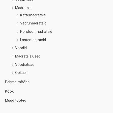
Madratsid
Kattemadratsid
Vedrumadratsid
Poroloonmadratsid
Lastemadratsid
Voodid
Madratsialused
Voodiotsad
Öökapid
Pehme mööbel
Köök
Muud tooted