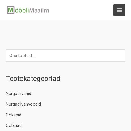
Skip
to
MAI
content
MEN
Tootekategooriad
Nurgadiivanid
Nurgadiivanvoodid
Öökapid
Öölauad