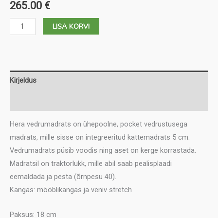
265.00
€
Vedrumadrats
LISA KORVI
Hera
120
kogus
Kirjeldus
Lisainfo
Hera vedrumadrats on ühepoolne, pocket vedrustusega
madrats, mille sisse on integreeritud kattemadrats 5 cm.
Vedrumadrats püsib voodis ning aset on kerge korrastada.
Madratsil on traktorlukk, mille abil saab pealisplaadi
eemaldada ja pesta (õrnpesu 40).
Kangas: mööblikangas ja veniv stretch
Paksus: 18 cm