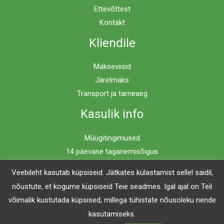
Ettevõttest
Kontakt
Kliendile
Makseviisid
Järelmaks
Transport ja tarneaeg
Kasulik info
Müügitingimused
14 päevane taganemisõigus
Privaatsuspoliitika
Veebileht kasutab küpsiseid. Jätkates külastamist sellel saidil,
nõustute, et kogume küpsiseid Teie seadmes. Igal ajal on Teil
võimalik kustutada küpsised, millega tühistate nõusoleku nende
Copyright © 2026 Mööblimaailm | Powered by Mööblimaailm
kasutamiseks.