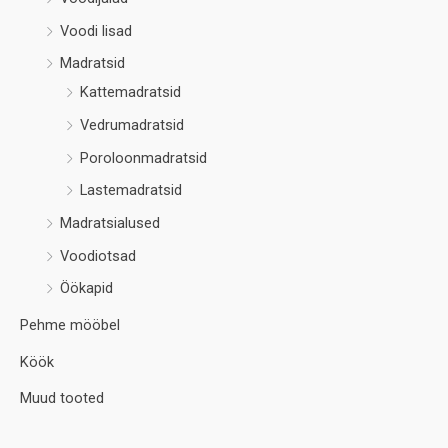
Voodi lisad
Madratsid
Kattemadratsid
Vedrumadratsid
Poroloonmadratsid
Lastemadratsid
Madratsialused
Voodiotsad
Öökapid
Pehme mööbel
Köök
Muud tooted