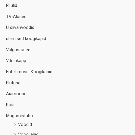
Riiulid
TV-Alused
U diivanvoodid
ülemised köögikapid
Valgustused
Vitriinkapp
Eritellimusel Köögikapid
Elutuba
Aiamööbel
Esik
Magamistuba
Voodid
Voodijalad