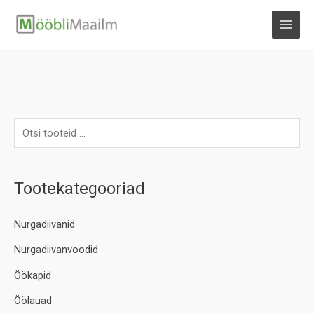
Skip
to
MAI
content
MEN
Tootekategooriad
Nurgadiivanid
Nurgadiivanvoodid
Öökapid
Öölauad