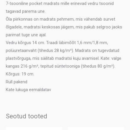
7-tsooniline pocket madrats mille erinevad vedru tsoonid
tagavad parema une.
Õla piirkonnas on madrats pehmem, mis vähendab survet
õlgadele, madratsi keskosas jäigem, mis pakub selgroo jaoks
parimat tuge une ajal.
Vedru kõrgus 14 cm. Traadi läbimõõt 1,6 mm/1,8 mm,
polüuretaanvaht (tihedus 28 kg/m³). Madrats on tugevdatud
plastvõrguga, mis säilitab madratsi kuju avamisel. Kate: valge
kangas 216 g/m², tepitud süntetooniga (tihedus 80 g/m²).
Kõrgus: 19 cm.
Rull pakend
Kate lukuga eemaldatav
Seotud tooted