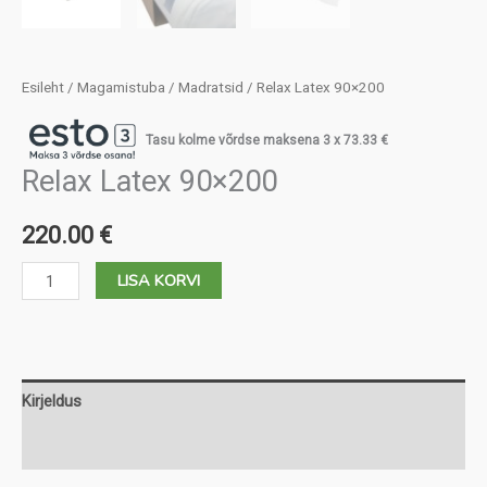
Esileht
/
Magamistuba
/
Madratsid
/ Relax Latex 90×200
Tasu kolme võrdse maksena 3 x
73.33
€
Relax Latex 90×200
220.00
€
Relax
LISA KORVI
Latex
90x200
kogus
Kirjeldus
Lisainfo