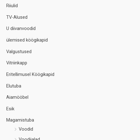
Riiulid
TV-Alused
U diivanvoodid
ülemised köögikapid
Valgustused
Vitriinkapp
Eritellimusel Köögikapid
Elutuba
Aiamööbel
Esik
Magamistuba
Voodid
Voodijalad