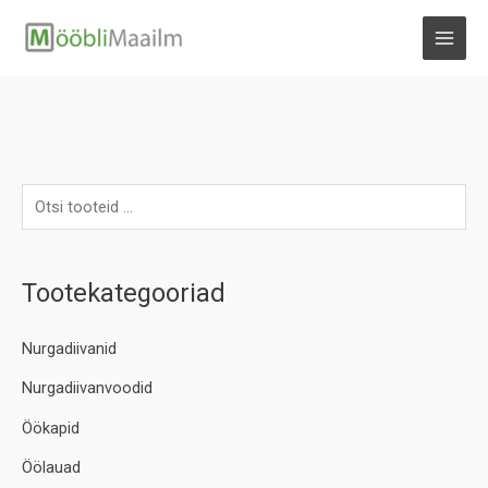
Skip
to
MAI
content
MEN
Tootekategooriad
Nurgadiivanid
Nurgadiivanvoodid
Öökapid
Öölauad