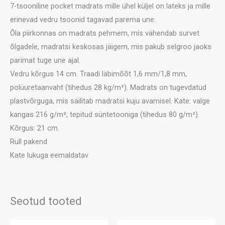
7-tsooniline pocket madrats mille ühel küljel on lateks ja mille
erinevad vedru tsoonid tagavad parema une.
Õla piirkonnas on madrats pehmem, mis vähendab survet
õlgadele, madratsi keskosas jäigem, mis pakub selgroo jaoks
parimat tuge une ajal.
Vedru kõrgus 14 cm. Traadi läbimõõt 1,6 mm/1,8 mm,
polüuretaanvaht (tihedus 28 kg/m³). Madrats on tugevdatud
plastvõrguga, mis säilitab madratsi kuju avamisel. Kate: valge
kangas 216 g/m², tepitud süntetooniga (tihedus 80 g/m²).
Kõrgus: 21 cm.
Rull pakend
Kate lukuga eemaldatav
Seotud tooted