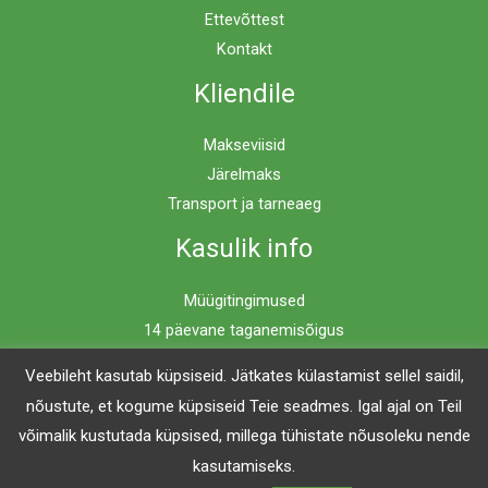
Ettevõttest
Kontakt
Kliendile
Makseviisid
Järelmaks
Transport ja tarneaeg
Kasulik info
Müügitingimused
14 päevane taganemisõigus
Privaatsuspoliitika
Veebileht kasutab küpsiseid. Jätkates külastamist sellel saidil,
nõustute, et kogume küpsiseid Teie seadmes. Igal ajal on Teil
võimalik kustutada küpsised, millega tühistate nõusoleku nende
Copyright © 2026 Mööblimaailm | Powered by Mööblimaailm
kasutamiseks.