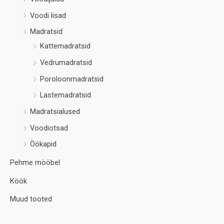
Voodi lisad
Madratsid
Kattemadratsid
Vedrumadratsid
Poroloonmadratsid
Lastemadratsid
Madratsialused
Voodiotsad
Öökapid
Pehme mööbel
Köök
Muud tooted