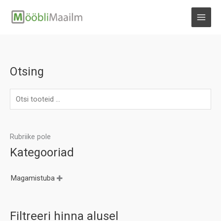
Skip
to
MAI
content
MEN
Otsing
Rubriike pole
Kategooriad
Magamistuba

Filtreeri hinna alusel