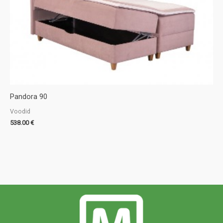
Pandora 90
Voodid
538.00
€