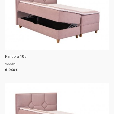
d
n
d
Pandora 105
Voodid
619.00
€