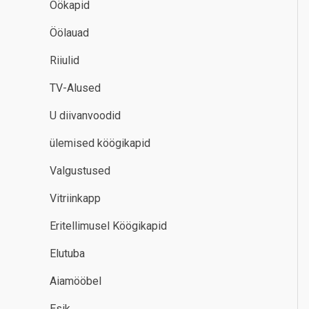
Öökapid
Öölauad
Riiulid
TV-Alused
U diivanvoodid
ülemised köögikapid
Valgustused
Vitriinkapp
Eritellimusel Köögikapid
Elutuba
Aiamööbel
Esik