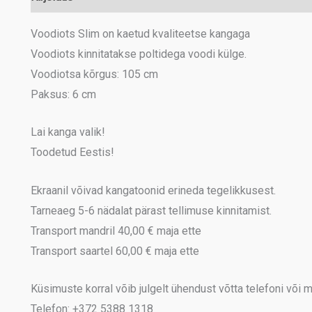
Voodiots Slim on kaetud kvaliteetse kangaga
Voodiots kinnitatakse poltidega voodi külge.
Voodiotsa kõrgus: 105 cm
Paksus: 6 cm
Lai kanga valik!
Toodetud Eestis!
Ekraanil võivad kangatoonid erineda tegelikkusest.
Tarneaeg 5-6 nädalat pärast tellimuse kinnitamist.
Transport mandril 40,00 € maja ette
Transport saartel 60,00 € maja ette
Küsimuste korral võib julgelt ühendust võtta telefoni või me
Telefon: +372 5388 1318