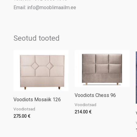
Email: info@mooblimaailm.ee
Seotud tooted
Voodiots Chess 96
Voodiots Mosaiik 126
Voodiotsad
Voodiotsad
214.00
€
275.00
€