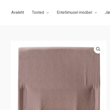
Avaleht
Tooted
Eritellimusel mööbel
Jä