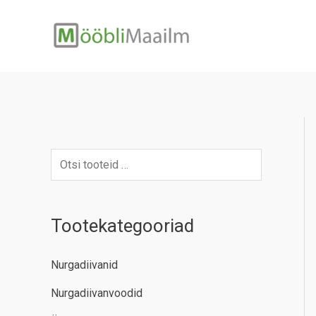
Skip
to
content
Tootekategooriad
Nurgadiivanid
Nurgadiivanvoodid