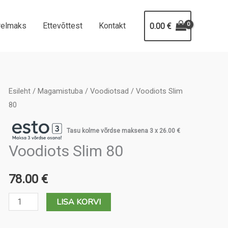
relmaks
Ettevõttest
Kontakt
0.00
€
Esileht
/
Magamistuba
/
Voodiotsad
/ Voodiots Slim
80
Tasu kolme võrdse maksena 3 x
26.00
€
Voodiots Slim 80
78.00
€
Voodiots
LISA KORVI
Slim