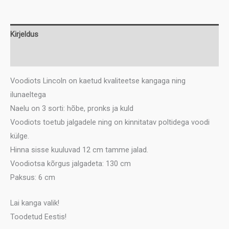
186
kogus
Kirjeldus
Lisainfo
Voodiots Lincoln on kaetud kvaliteetse kangaga ning
ilunaeltega
Naelu on 3 sorti: hõbe, pronks ja kuld
Voodiots toetub jalgadele ning on kinnitatav poltidega voodi
külge.
Hinna sisse kuuluvad 12 cm tamme jalad.
Voodiotsa kõrgus jalgadeta: 130 cm
Paksus: 6 cm
Lai kanga valik!
Toodetud Eestis!