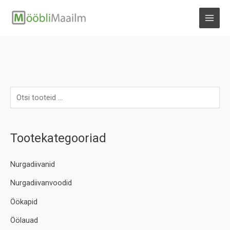
Skip
to
MAI
content
MEN
Tootekategooriad
Nurgadiivanid
Nurgadiivanvoodid
Öökapid
Öölauad