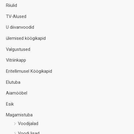
Riiulid
TV-Alused
U diivanvoodid
ülemised köögikapid
Valgustused
Vitriinkapp
Eritellimusel Köögikapid
Elutuba
Aiamööbel
Esik
Magamistuba
Voodijalad
Voodi lisad