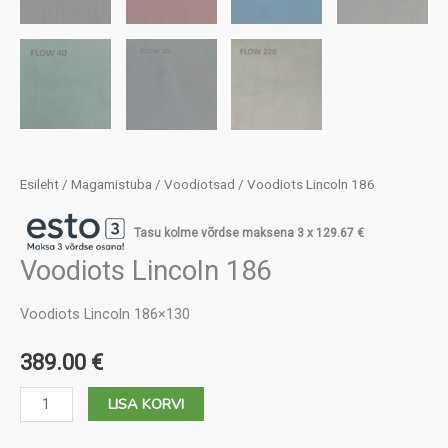
Esileht
/
Magamistuba
/
Voodiotsad
/ Voodiots Lincoln 186
Tasu kolme võrdse maksena 3 x
129.67
€
Voodiots Lincoln 186
Voodiots Lincoln 186×130
389.00
€
Voodiots
LISA KORVI
Lincoln