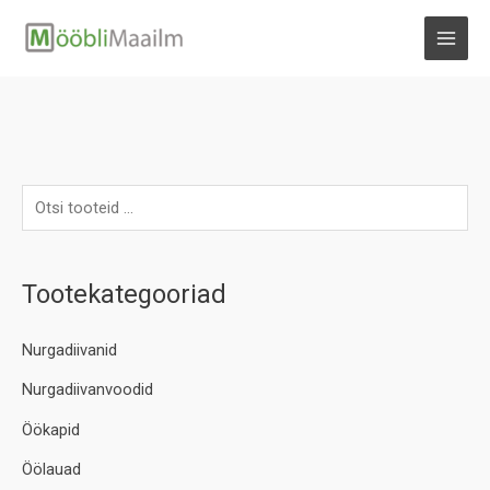
Skip
to
MAI
content
MEN
Tootekategooriad
Nurgadiivanid
Nurgadiivanvoodid
Öökapid
Öölauad