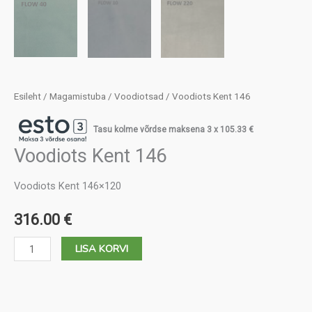
Esileht
/
Magamistuba
/
Voodiotsad
/ Voodiots Kent 146
Tasu kolme võrdse maksena 3 x
105.33
€
Voodiots Kent 146
Voodiots Kent 146×120
316.00
€
Voodiots
LISA KORVI
Kent
146
kogus