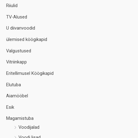
Riiulid
TV-Alused
U diivanvoodid
ülemised köögikapid
Valgustused
Vitriinkapp
Eritellimusel Köögikapid
Elutuba
Aiamööbel
Esik
Magamistuba
Voodijalad
Voodi lisad