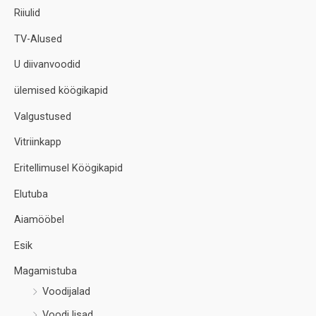
Riiulid
TV-Alused
U diivanvoodid
ülemised köögikapid
Valgustused
Vitriinkapp
Eritellimusel Köögikapid
Elutuba
Aiamööbel
Esik
Magamistuba
Voodijalad
Voodi lisad