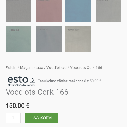
Esileht
/
Magamistuba
/
Voodiotsad
/ Voodiots Cork 166
Tasu kolme võrdse maksena 3 x
50.00
€
Voodiots Cork 166
150.00
€
Voodiots
LISA KORVI
Cork