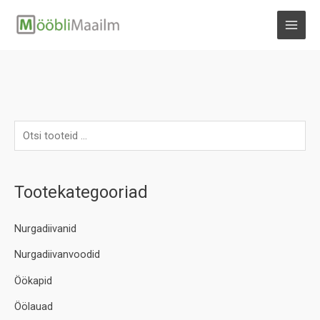
Skip
to
MAI
content
MEN
Tootekategooriad
Nurgadiivanid
Nurgadiivanvoodid
Öökapid
Öölauad