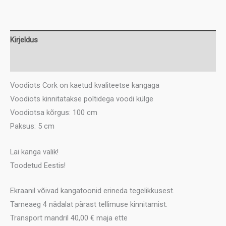
166
kogus
Kirjeldus
Lisainfo
Voodiots Cork on kaetud kvaliteetse kangaga
Voodiots kinnitatakse poltidega voodi külge
Voodiotsa kõrgus: 100 cm
Paksus: 5 cm
Lai kanga valik!
Toodetud Eestis!
Ekraanil võivad kangatoonid erineda tegelikkusest.
Tarneaeg 4 nädalat pärast tellimuse kinnitamist.
Transport mandril 40,00 € maja ette