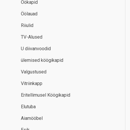
Öökapid
Öölauad
Riiulid
TV-Alused
U diivanvoodid
ülemised köögikapid
Valgustused
Vitriinkapp
Eritellimusel Köögikapid
Elutuba
Aiamööbel
Esik