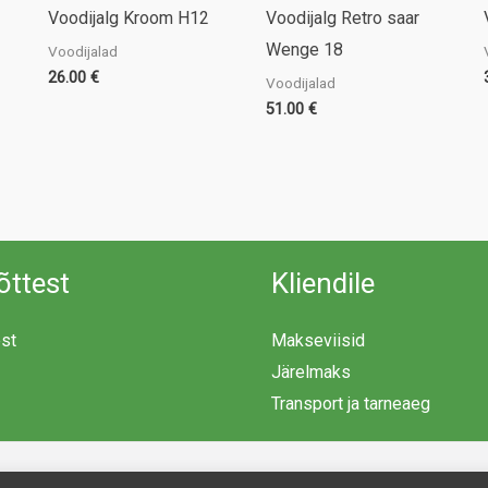
Voodijalg Kroom H12
Voodijalg Retro saar
Wenge 18
Voodijalad
26.00
€
Voodijalad
51.00
€
õttest
Kliendile
est
Makseviisid
Järelmaks
Transport ja tarneaeg
Copyright © 2026 Mööblimaailm | Powered by Mööblimaailm