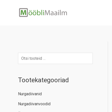
Skip
to
content
Tootekategooriad
Nurgadiivanid
Nurgadiivanvoodid