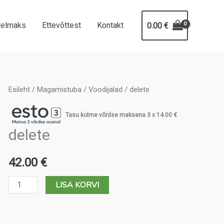
relmaks
Ettevõttest
Kontakt
0.00
€
Esileht
/
Magamistuba
/
Voodijalad
/ delete
Tasu kolme võrdse maksena 3 x
14.00
€
delete
42.00
€
delete
LISA KORVI
kogus