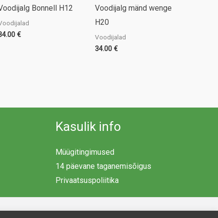
Voodijalg Bonnell H12
Voodijalg mänd wenge
H20
Voodijalad
34.00
€
Voodijalad
34.00
€
Kasulik info
Müügitingimused
14 päevane taganemisõigus
Privaatsuspoliitika