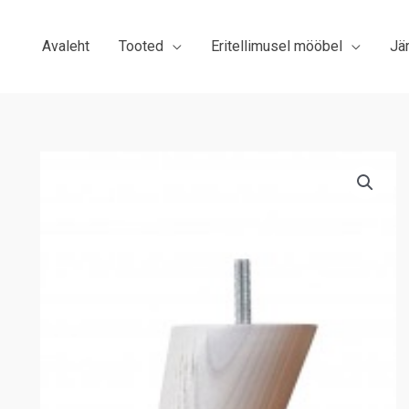
Avaleht
Tooted
Eritellimusel mööbel
Jä