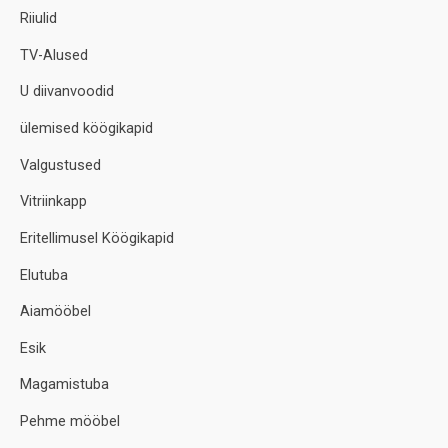
Riiulid
TV-Alused
U diivanvoodid
ülemised köögikapid
Valgustused
Vitriinkapp
Eritellimusel Köögikapid
Elutuba
Aiamööbel
Esik
Magamistuba
Pehme mööbel