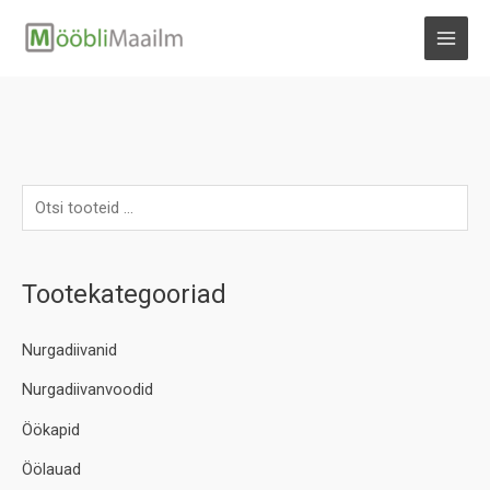
Skip
to
MAI
content
MEN
Tootekategooriad
Nurgadiivanid
Nurgadiivanvoodid
Öökapid
Öölauad