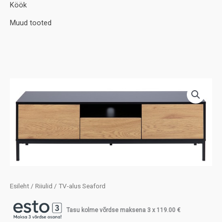
Köök
Muud tooted
Esileht
/
Riiulid
/ TV-alus Seaford
Tasu kolme võrdse maksena 3 x
119.00
€