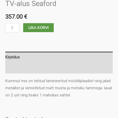
TV-alus Seaford
357.00
€
TV-
LISA KORVI
alus
Seaford
kogus
Kirjeldus
Lisainfo
Kummut mis on tehtud lamineeritud mööbliplaadist ning jalad
metallist ja viimistletud matt musta ja metsiku tammega. laual
on 2 ust ning lisaks 1 mahukas sahtel.