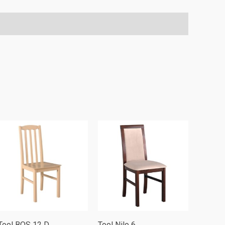
D
kogus
Tool BOS 12 D
Tool Nilo 6