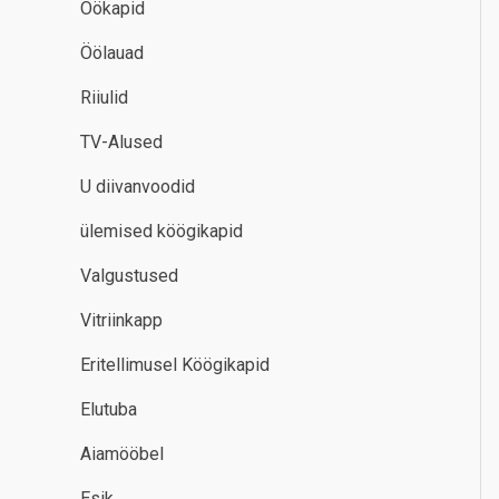
Öökapid
Öölauad
Riiulid
TV-Alused
U diivanvoodid
ülemised köögikapid
Valgustused
Vitriinkapp
Eritellimusel Köögikapid
Elutuba
Aiamööbel
Esik