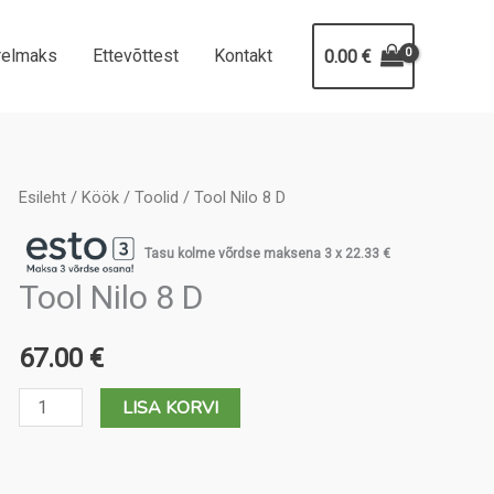
relmaks
Ettevõttest
Kontakt
0.00
€
Esileht
/
Köök
/
Toolid
/ Tool Nilo 8 D
Tasu kolme võrdse maksena 3 x
22.33
€
Tool Nilo 8 D
67.00
€
Tool
LISA KORVI
Nilo
8