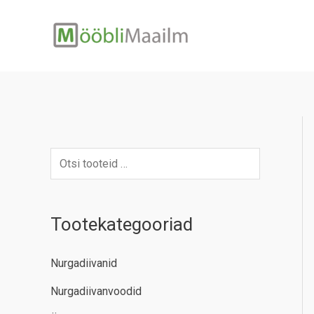
Skip
to
content
Tootekategooriad
Nurgadiivanid
Nurgadiivanvoodid