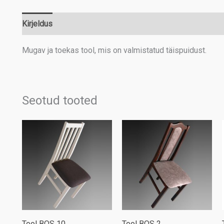
Kirjeldus
Lisainfo
Mugav ja toekas tool, mis on valmistatud täispuidust.
Seotud tooted
Tool BOS 10
Tool BOS 2