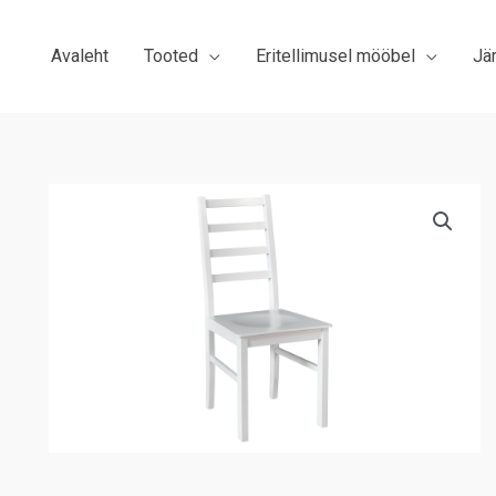
Avaleht
Tooted
Eritellimusel mööbel
Jä