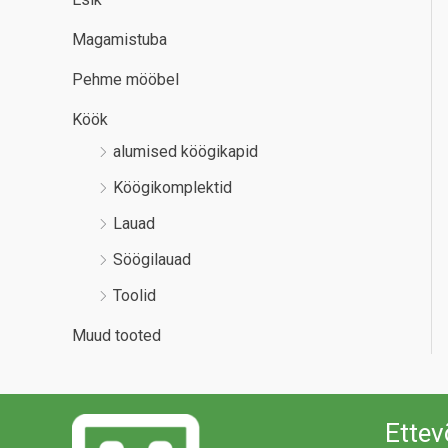
Magamistuba
Pehme mööbel
Köök
alumised köögikapid
Köögikomplektid
Lauad
Söögilauad
Toolid
Muud tooted
Ettev