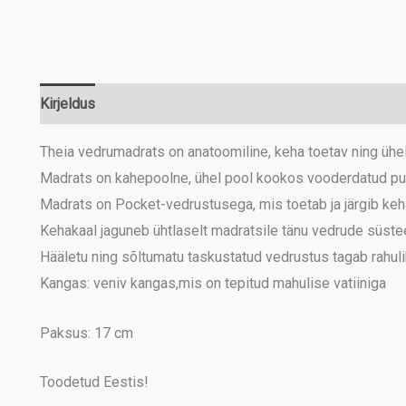
Kirjeldus
Lisainfo
Theia vedrumadrats on anatoomiline, keha toetav ning üh
Madrats on kahepoolne, ühel pool kookos vooderdatud puuv
Madrats on Pocket-vedrustusega, mis toetab ja järgib keh
Kehakaal jaguneb ühtlaselt madratsile tänu vedrude süstee
Hääletu ning sõltumatu taskustatud vedrustus tagab rahul
Kangas: veniv kangas,mis on tepitud mahulise vatiiniga
Paksus: 17 cm
Toodetud Eestis!