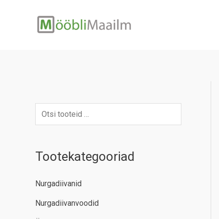
Skip
to
content
Tootekategooriad
Nurgadiivanid
Nurgadiivanvoodid