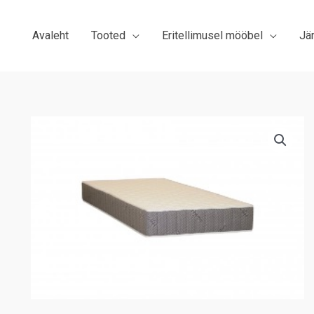
Avaleht
Tooted
Eritellimusel mööbel
Jä