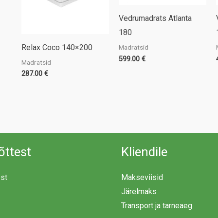
Vedrumadrats Atlanta
180
Relax Coco 140×200
Madratsid
599.00
€
Madratsid
287.00
€
õttest
Kliendile
est
Makseviisid
Järelmaks
Transport ja tarneaeg