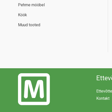
Pehme mööbel
Köök
Muud tooted
Ettev
Ettevõtt
Kontakt