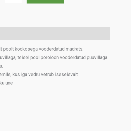
Theia
90
kogus
elt poolt kookosega vooderdatud madrats.
illaga, teisel pool poroloon vooderdatud puuvillaga.
a.
mile, kus iga vedru vetrub iseseisvalt.
iku une