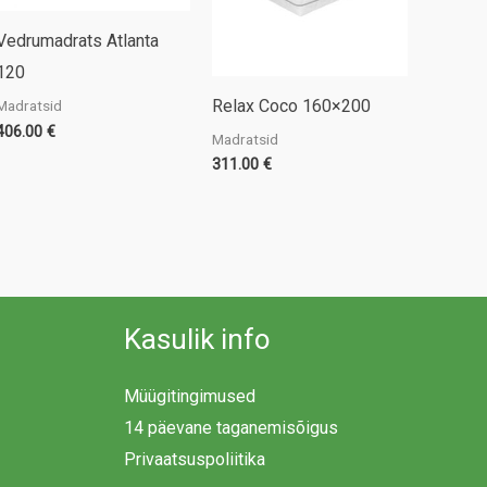
Vedrumadrats Atlanta
120
Relax Coco 160×200
Madratsid
406.00
€
Madratsid
311.00
€
Kasulik info
Müügitingimused
14 päevane taganemisõigus
Privaatsuspoliitika