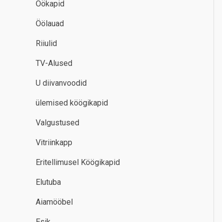
Öökapid
Öölauad
Riiulid
TV-Alused
U diivanvoodid
ülemised köögikapid
Valgustused
Vitriinkapp
Eritellimusel Köögikapid
Elutuba
Aiamööbel
Esik