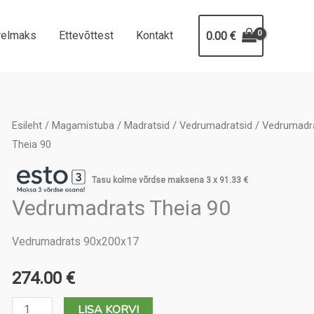
relmaks
Ettevõttest
Kontakt
0.00
€
Esileht
/
Magamistuba
/
Madratsid
/
Vedrumadratsid
/ Vedrumadr
Theia 90
Tasu kolme võrdse maksena 3 x
91.33
€
Vedrumadrats Theia 90
Vedrumadrats 90x200x17
274.00
€
Vedrumadrats
LISA KORVI