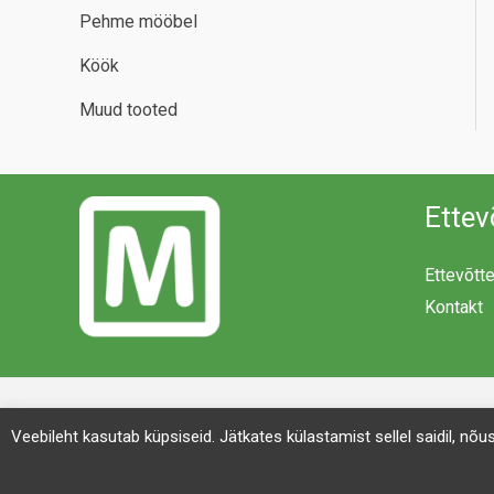
Pehme mööbel
Köök
Muud tooted
Ettev
Ettevõtt
Kontakt
Veebileht kasutab küpsiseid. Jätkates külastamist sellel saidil, nõ