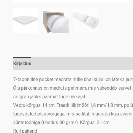
Kirjeldus
Lisainfo
7-tsooniline pocket madrats mille ühel küljel on lateks ja
Õla piirkonnas on madrats pehmem, mis vähendab survet 
selgroo jaoks parimat tuge une ajal.
Vedru kõrgus 14 cm. Traadi läbimõõt 1,6 mm/1,8 mm, polü
tugevdatud plastvõrguga, mis säilitab madratsi kuju avami
süntetooniga (tihedus 80 g/m²). Kõrgus: 21 cm.
Rull pakend