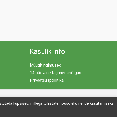
Kasulik info
Müügitingimused
14 päevane taganemisõigus
Privaatsuspoliitika
 kustutada küpsised, millega tühistate nõusoleku nende kasutamiseks.