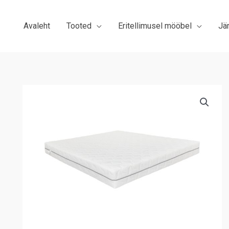
Avaleht
Tooted
Eritellimusel mööbel
Jä