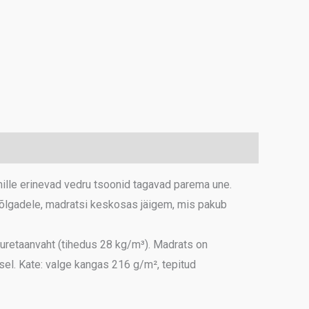
160x200
kogus
 mille erinevad vedru tsoonid tagavad parema une.
õlgadele, madratsi keskosas jäigem, mis pakub
uretaanvaht (tihedus 28 kg/m³). Madrats on
sel. Kate: valge kangas 216 g/m², tepitud