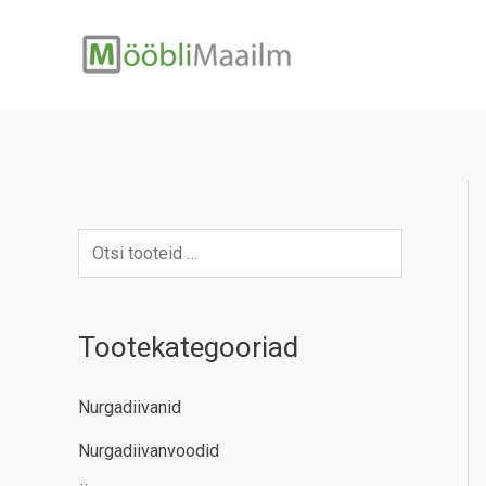
Skip
to
content
Tootekategooriad
Nurgadiivanid
Nurgadiivanvoodid