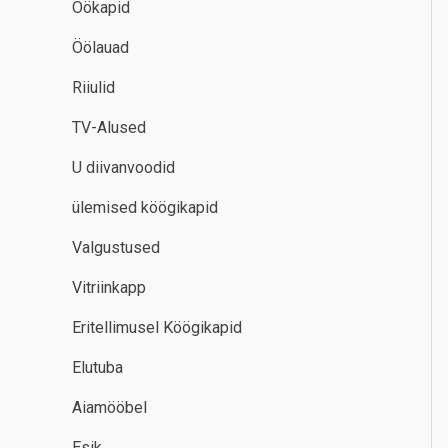
Öökapid
Öölauad
Riiulid
TV-Alused
U diivanvoodid
ülemised köögikapid
Valgustused
Vitriinkapp
Eritellimusel Köögikapid
Elutuba
Aiamööbel
Esik