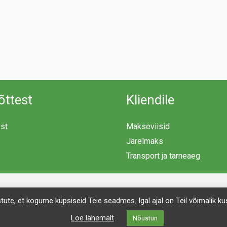
õttest
Kliendile
est
Makseviisid
Järelmaks
Transport ja tarneaeg
Copyright © 2026 Mööblimaailm | Powered by Mööblimaailm
ustute, et kogume küpsiseid Teie seadmes. Igal ajal on Teil võimalik
Loe lähemalt
Nõustun