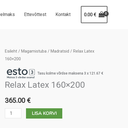
relmaks
Ettevõttest
Kontakt
0.00
€
Esileht
/
Magamistuba
/
Madratsid
/ Relax Latex
160×200
Tasu kolme võrdse maksena 3 x
121.67
€
Relax Latex 160×200
365.00
€
Relax
LISA KORVI
Latex