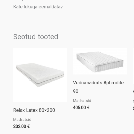
Kate lukuga eemaldatav
Seotud tooted
Vedrumadrats Aphrodite
90
Madratsid
405.00
€
Relax Latex 80×200
Madratsid
202.00
€