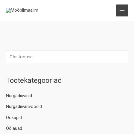
Skip
to
MAI
content
MEN
Tootekategooriad
Nurgadiivanid
Nurgadiivanvoodid
Öökapid
Öölauad