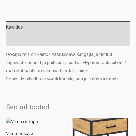
kogus
Kirjeldus
Lisainfo
Öökapp mis on kaetud vastupidava kangaga ja tehtud
tugevast vineerist ja puitlaast plaadist. Hypnose öökapil on 2
mahukat sahtlit mis liiguvad metallsiinidel.
Sobib ideaalselt teie voodi kõrvale, hea ja lihtne kasutada.
Seotud tooted
Vilma öökapp