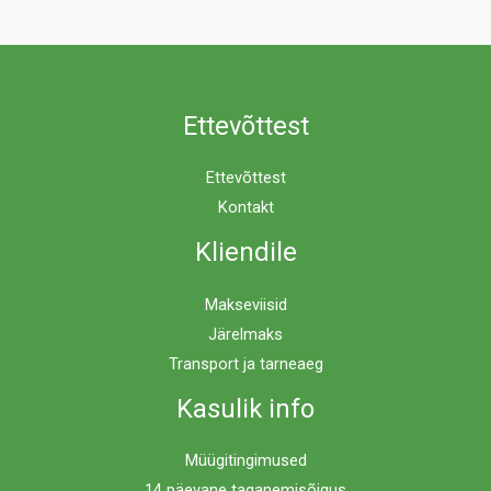
Ettevõttest
Ettevõttest
Kontakt
Kliendile
Makseviisid
Järelmaks
Transport ja tarneaeg
Kasulik info
Müügitingimused
14 päevane taganemisõigus