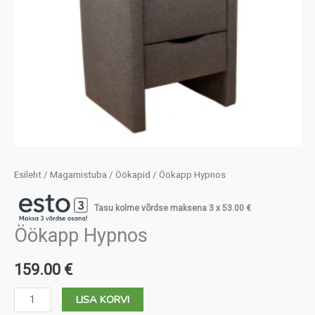
Esileht
/
Magamistuba
/
Öökapid
/ Öökapp Hypnos
Tasu kolme võrdse maksena 3 x
53.00
€
Öökapp Hypnos
159.00
€
Öökapp
LISA KORVI
Hypnos