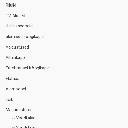
Riiulid
TV-Alused
U diivanvoodid
ülemised köögikapid
Valgustused
Vitriinkapp
Eritellimusel Köögikapid
Elutuba
Aiamööbel
Esik
Magamistuba
Voodijalad
Voodi lisad