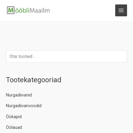
Skip
to
MAI
content
MEN
Tootekategooriad
Nurgadiivanid
Nurgadiivanvoodid
Öökapid
Öölauad