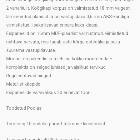
2 vaheriiulit. Köögikapi korpus on valmistatud 18 mm valgest
lamineeritud plaadist ja on vastupidava 0,6 mm ABS-kandiga
viimistletud, lisaks lisavad eripära kaks klaasi.
Esipaneelid on 16mm MDF-plaadist valmistatud, viimistletud
nähtava servata, mis tagab uste kõrge esteetika ja palju
suurema vastupidavuse.
Mööbel on pakendis ja tuleb ise kokku monteerida –
komplektis on selged juhised ja vajalikud tarvikud
Reguleeritavad hinged
Metallist käepide
Esipaneelide värvivalikus 20 erinevat tooni
Toodetud Poolas!
Tarneaeg 10 nädalat pärast tellimuse kinnitamist.
Transport mandril 40,00 € maja ette