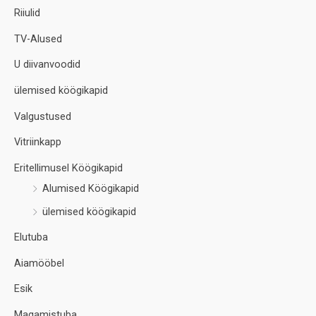
Riiulid
TV-Alused
U diivanvoodid
ülemised köögikapid
Valgustused
Vitriinkapp
Eritellimusel Köögikapid
Alumised Köögikapid
ülemised köögikapid
Elutuba
Aiamööbel
Esik
Magamistuba