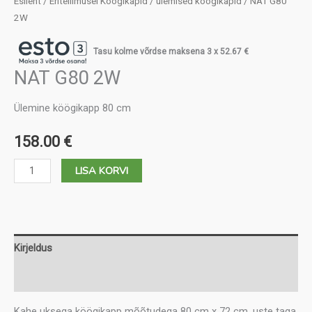
Esileht
/
Eritellimusel Köögikapid
/
ülemised köögikapid
/ NAT G80
2W
Tasu kolme võrdse maksena 3 x
52.67
€
NAT G80 2W
Ülemine köögikapp 80 cm
158.00
€
NAT
LISA KORVI
G80
2W
kogus
Kirjeldus
Lisainfo
Kahe uksega köögikapp mõõtudega 80 cm x 72 cm, uste taga