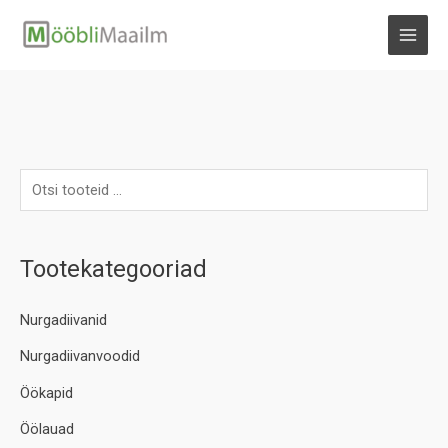
Skip
to
MAI
content
MEN
Tootekategooriad
Nurgadiivanid
Nurgadiivanvoodid
Öökapid
Öölauad