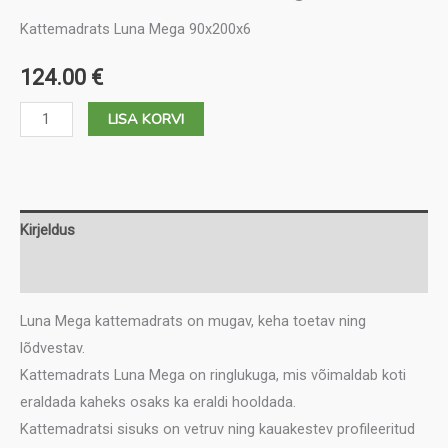
Kattemadrats Luna Mega 90x200x6
124.00
€
Kattemadrats
LISA KORVI
Luna
Mega
90
kogus
Kirjeldus
Lisainfo
Luna Mega kattemadrats on mugav, keha toetav ning
lõdvestav.
Kattemadrats Luna Mega on ringlukuga, mis võimaldab koti
eraldada kaheks osaks ka eraldi hooldada.
Kattemadratsi sisuks on vetruv ning kauakestev profileeritud