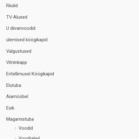
Riiulid
TV-Alused
U diivanvoodid
ülemised köögikapid
Valgustused
Vitriinkapp
Eritellimusel Köögikapid
Elutuba
Aiamööbel
Esik
Magamistuba
Voodid
Voodijalad