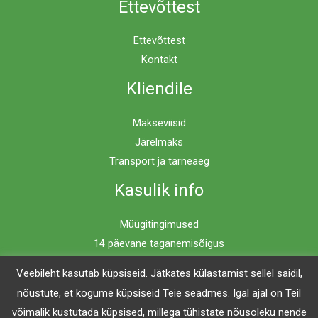
Ettevõttest
Ettevõttest
Kontakt
Kliendile
Makseviisid
Järelmaks
Transport ja tarneaeg
Kasulik info
Müügitingimused
14 päevane taganemisõigus
Privaatsuspoliitika
Veebileht kasutab küpsiseid. Jätkates külastamist sellel saidil,
nõustute, et kogume küpsiseid Teie seadmes. Igal ajal on Teil
võimalik kustutada küpsised, millega tühistate nõusoleku nende
Copyright © 2026 Mööblimaailm | Powered by Mööblimaailm