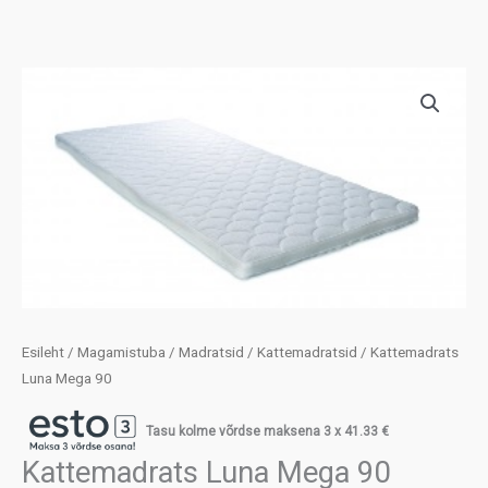
Esileht
/
Magamistuba
/
Madratsid
/
Kattemadratsid
/ Kattemadrats
Luna Mega 90
Tasu kolme võrdse maksena 3 x
41.33
€
Kattemadrats Luna Mega 90