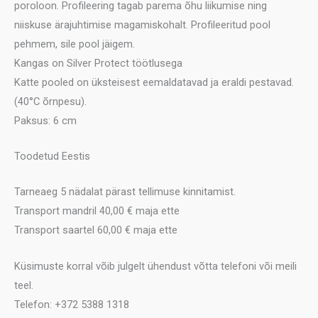
poroloon. Profileering tagab parema õhu liikumise ning
niiskuse ärajuhtimise magamiskohalt. Profileeritud pool
pehmem, sile pool jäigem.
Kangas on Silver Protect töötlusega
Katte pooled on üksteisest eemaldatavad ja eraldi pestavad.
(40°C õrnpesu).
Paksus: 6 cm
Toodetud Eestis
Tarneaeg 5 nädalat pärast tellimuse kinnitamist.
Transport mandril 40,00 € maja ette
Transport saartel 60,00 € maja ette
Küsimuste korral võib julgelt ühendust võtta telefoni või meili
teel.
Telefon: +372 5388 1318