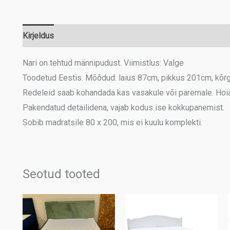
Kirjeldus
Lisainfo
Nari on tehtud männipudust. Viimistlus: Valge
Toodetud Eestis. Mõõdud: laius 87cm, pikkus 201cm, kõrg
Redeleid saab kohandada kas vasakule või paremale. Hoia
Pakendatud detailidena, vajab kodus ise kokkupanemist.
Sobib madratsile 80 x 200, mis ei kuulu komplekti.
Seotud tooted