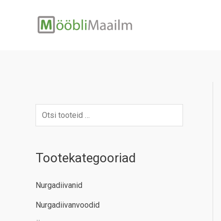
Skip
to
content
Tootekategooriad
Nurgadiivanid
Nurgadiivanvoodid