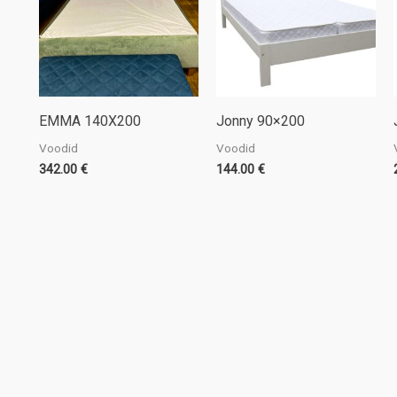
EMMA 140X200
Jonny 90×200
Voodid
Voodid
342.00
€
144.00
€