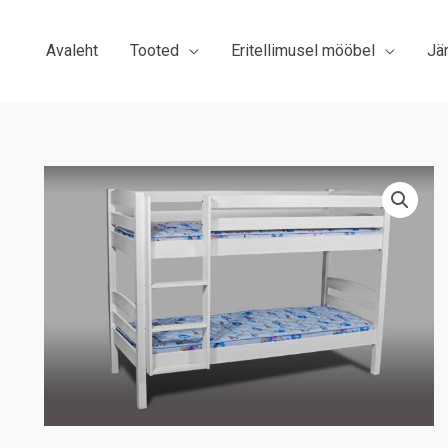
Avaleht
Tooted
Eritellimusel mööbel
Jä