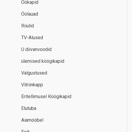
Öökapid
Öölauad
Riiulid
TV-Alused
U diivanvoodid
ülemised köögikapid
Valgustused
Vitriinkapp
Eritellimusel Köögikapid
Elutuba
Aiamööbel
Esik