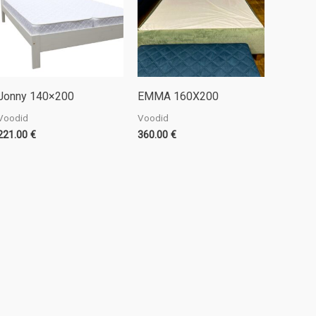
Jonny 140×200
EMMA 160X200
Voodid
Voodid
221.00
€
360.00
€