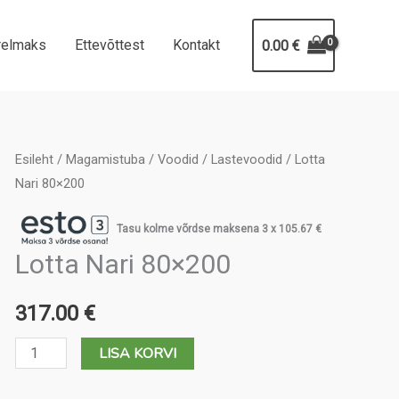
relmaks
Ettevõttest
Kontakt
0.00
€
Esileht
/
Magamistuba
/
Voodid
/
Lastevoodid
/ Lotta
Nari 80×200
Tasu kolme võrdse maksena 3 x
105.67
€
Lotta Nari 80×200
317.00
€
Lotta
LISA KORVI
Nari