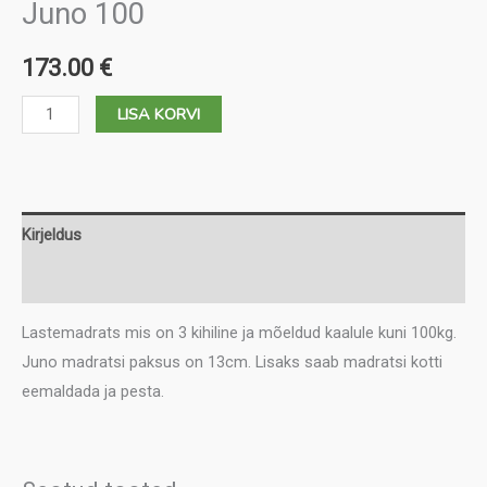
Juno 100
173.00
€
Juno
LISA KORVI
100
kogus
Kirjeldus
Lisainfo
Lastemadrats mis on 3 kihiline ja mõeldud kaalule kuni 100kg.
Juno madratsi paksus on 13cm. Lisaks saab madratsi kotti
eemaldada ja pesta.