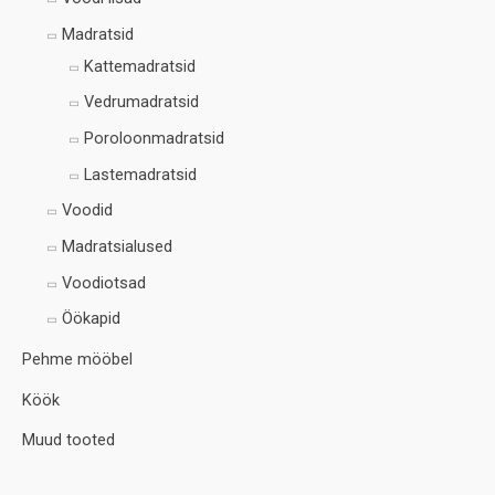
Madratsid
Kattemadratsid
Vedrumadratsid
Poroloonmadratsid
Lastemadratsid
Voodid
Madratsialused
Voodiotsad
Öökapid
Pehme mööbel
Köök
Muud tooted