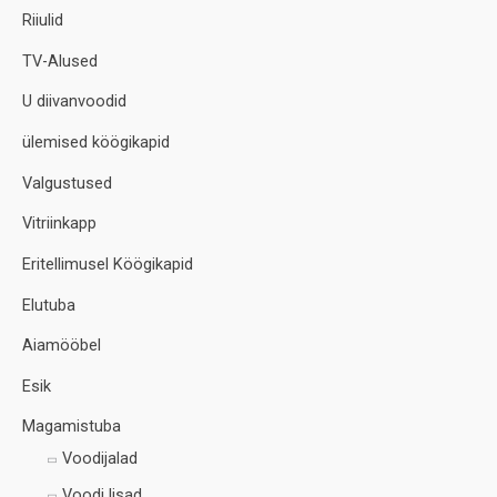
Riiulid
TV-Alused
U diivanvoodid
ülemised köögikapid
Valgustused
Vitriinkapp
Eritellimusel Köögikapid
Elutuba
Aiamööbel
Esik
Magamistuba
Voodijalad
Voodi lisad