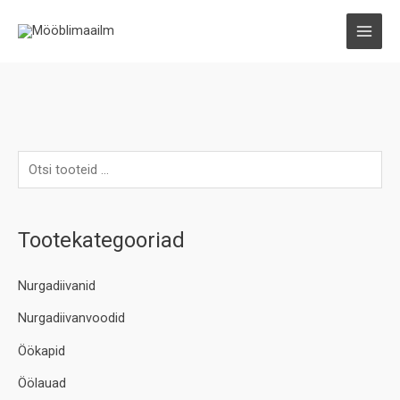
Skip
to
MAI
content
MEN
Tootekategooriad
Nurgadiivanid
Nurgadiivanvoodid
Öökapid
Öölauad