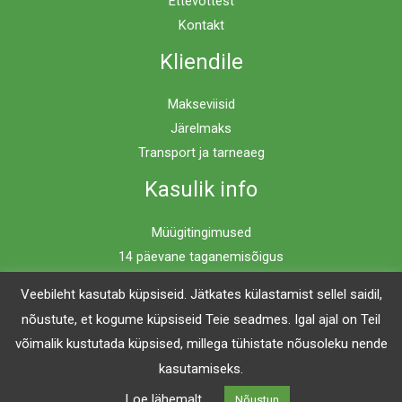
Ettevõttest
Kontakt
Kliendile
Makseviisid
Järelmaks
Transport ja tarneaeg
Kasulik info
Müügitingimused
14 päevane taganemisõigus
Privaatsuspoliitika
Veebileht kasutab küpsiseid. Jätkates külastamist sellel saidil,
nõustute, et kogume küpsiseid Teie seadmes. Igal ajal on Teil
võimalik kustutada küpsised, millega tühistate nõusoleku nende
Copyright © 2026 Mööblimaailm | Powered by Mööblimaailm
kasutamiseks.
Loe lähemalt
Nõustun