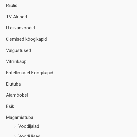
Riiulid
TV-Alused
U diivanvoodid
ülemised köögikapid
Valgustused
Vitriinkapp
Eritellimusel Köögikapid
Elutuba
Aiamööbel
Esik
Magamistuba
Voodijalad
Voodi lisad