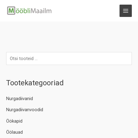
Skip
to
MAI
content
MEN
Tootekategooriad
Nurgadiivanid
Nurgadiivanvoodid
Öökapid
Öölauad