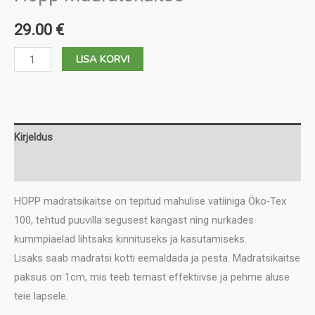
29.00
€
Hopp
LISA KORVI
Madratskaitse
kogus
Kirjeldus
Lisainfo
HOPP madratsikaitse on tepitud mahulise vatiiniga Öko-Tex
100, tehtud puuvilla segusest kangast ning nurkades
kummpiaelad lihtsaks kinnituseks ja kasutamiseks.
Lisaks saab madratsi kotti eemaldada ja pesta. Madratsikaitse
paksus on 1cm, mis teeb temast effektiivse ja pehme aluse
teie lapsele.