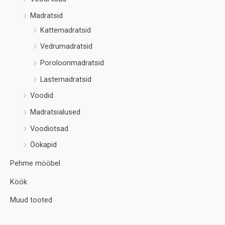
Madratsid
Kattemadratsid
Vedrumadratsid
Poroloonmadratsid
Lastemadratsid
Voodid
Madratsialused
Voodiotsad
Öökapid
Pehme mööbel
Köök
Muud tooted