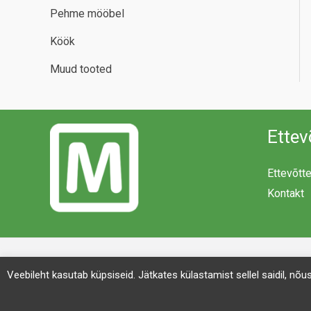
Pehme mööbel
Köök
Muud tooted
Ettev
Ettevõtt
Kontakt
Veebileht kasutab küpsiseid. Jätkates külastamist sellel saidil, nõ