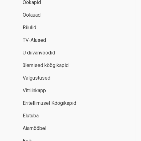
Öökapid
Öölauad
Riiulid
TV-Alused
U diivanvoodid
ülemised köögikapid
Valgustused
Vitriinkapp
Eritellimusel Köögikapid
Elutuba
Aiamööbel
Esik