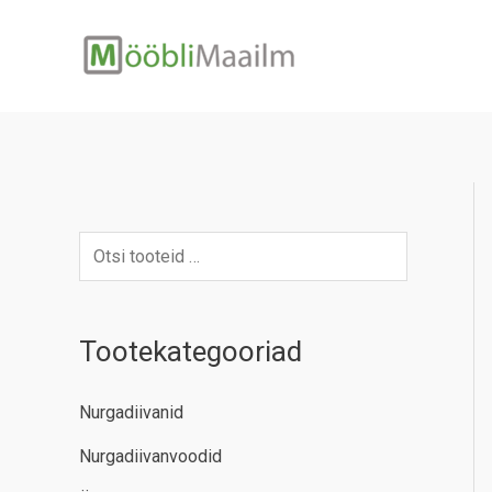
Skip
to
content
Tootekategooriad
Nurgadiivanid
Nurgadiivanvoodid