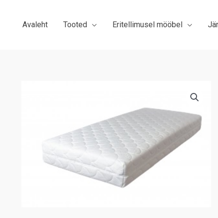
Avaleht
Tooted
Eritellimusel mööbel
Jä