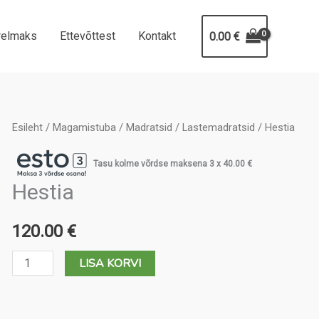
relmaks
Ettevõttest
Kontakt
0.00
€
Esileht
/
Magamistuba
/
Madratsid
/
Lastemadratsid
/ Hestia
Tasu kolme võrdse maksena 3 x
40.00
€
Hestia
120.00
€
Hestia
LISA KORVI
kogus