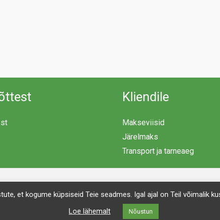
õttest
Kliendile
est
Makseviisid
Järelmaks
Transport ja tarneaeg
Copyright © 2026 Mööblimaailm | Powered by Mööblimaailm
ustute, et kogume küpsiseid Teie seadmes. Igal ajal on Teil võimalik
Loe lähemalt
Nõustun