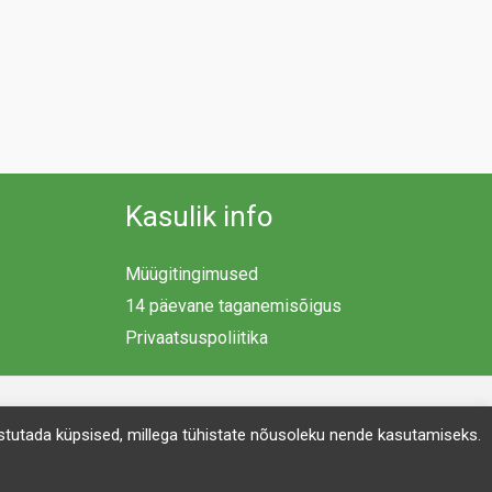
Kasulik info
Müügitingimused
14 päevane taganemisõigus
Privaatsuspoliitika
 kustutada küpsised, millega tühistate nõusoleku nende kasutamiseks.