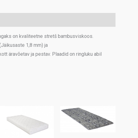
ngaks on kvaliteetne stretš bambusviskoos.
(Jäikusaste 1,8 mm) ja
t äravõetav ja pestav. Plaadid on ringluku abil