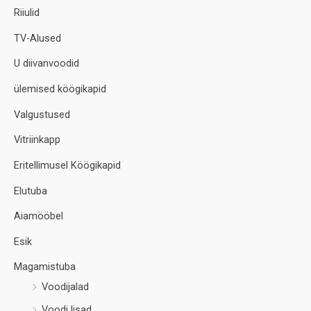
Riiulid
TV-Alused
U diivanvoodid
ülemised köögikapid
Valgustused
Vitriinkapp
Eritellimusel Köögikapid
Elutuba
Aiamööbel
Esik
Magamistuba
Voodijalad
Voodi lisad