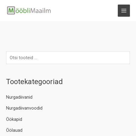
Skip
to
MAI
content
MEN
Tootekategooriad
Nurgadiivanid
Nurgadiivanvoodid
Öökapid
Öölauad