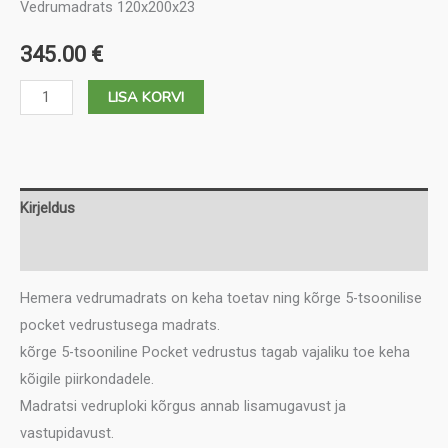
Vedrumadrats 120x200x23
345.00
€
Vedrumadrats
LISA KORVI
Hemera
120
kogus
Kirjeldus
Lisainfo
Hemera vedrumadrats on keha toetav ning kõrge 5-tsoonilise
pocket vedrustusega madrats.
kõrge 5-tsooniline Pocket vedrustus tagab vajaliku toe keha
kõigile piirkondadele.
Madratsi vedruploki kõrgus annab lisamugavust ja
vastupidavust.