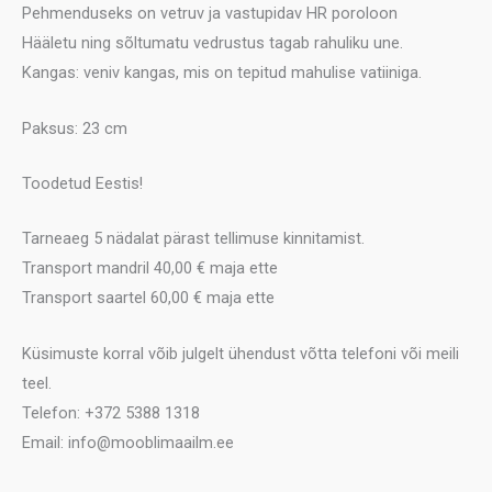
Pehmenduseks on vetruv ja vastupidav HR poroloon
Hääletu ning sõltumatu vedrustus tagab rahuliku une.
Kangas: veniv kangas, mis on tepitud mahulise vatiiniga.
Paksus: 23 cm
Toodetud Eestis!
Tarneaeg 5 nädalat pärast tellimuse kinnitamist.
Transport mandril 40,00 € maja ette
Transport saartel 60,00 € maja ette
Küsimuste korral võib julgelt ühendust võtta telefoni või meili
teel.
Telefon: +372 5388 1318
Email: info@mooblimaailm.ee