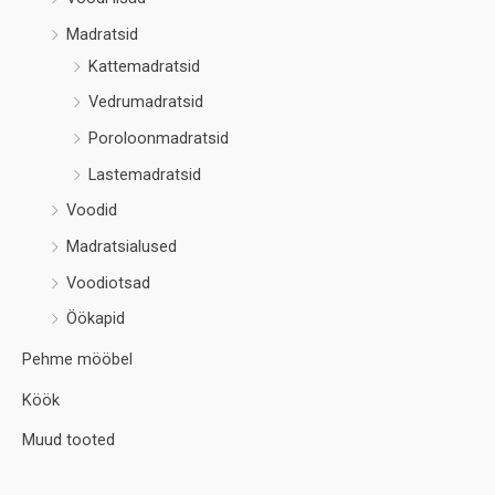
Madratsid
Kattemadratsid
Vedrumadratsid
Poroloonmadratsid
Lastemadratsid
Voodid
Madratsialused
Voodiotsad
Öökapid
Pehme mööbel
Köök
Muud tooted