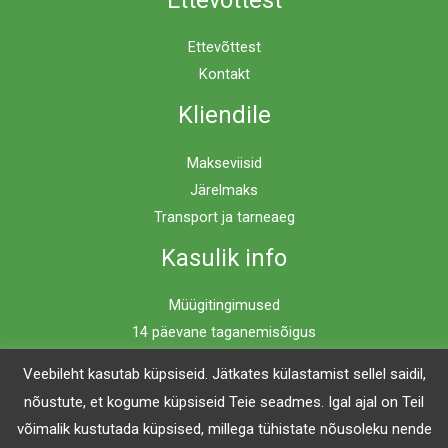
Ettevõttest
Kontakt
Kliendile
Makseviisid
Järelmaks
Transport ja tarneaeg
Kasulik info
Müügitingimused
14 päevane taganemisõigus
Privaatsuspoliitika
Veebileht kasutab küpsiseid. Jätkates külastamist sellel saidil,
nõustute, et kogume küpsiseid Teie seadmes. Igal ajal on Teil
võimalik kustutada küpsised, millega tühistate nõusoleku nende
Copyright © 2026 Mööblimaailm | Powered by Mööblimaailm