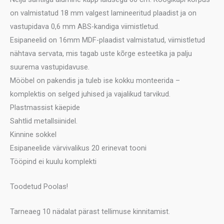
on valmistatud 18 mm valgest lamineeritud plaadist ja on
vastupidava 0,6 mm ABS-kandiga viimistletud.
Esipaneelid on 16mm MDF-plaadist valmistatud, viimistletud
nähtava servata, mis tagab uste kõrge esteetika ja palju
suurema vastupidavuse.
Mööbel on pakendis ja tuleb ise kokku monteerida –
komplektis on selged juhised ja vajalikud tarvikud.
Plastmassist käepide
Sahtlid metallsiinidel.
Kinnine sokkel
Esipaneelide värvivalikus 20 erinevat tooni
Tööpind ei kuulu komplekti
Toodetud Poolas!
Tarneaeg 10 nädalat pärast tellimuse kinnitamist.