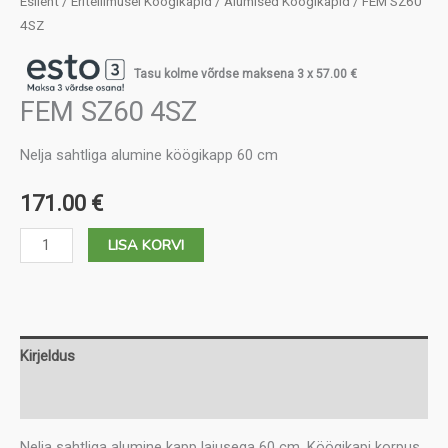
Esileht
/
Eritellimusel Köögikapid
/
Alumised Köögikapid
/ FEM SZ60
4SZ
Tasu kolme võrdse maksena 3 x
57.00
€
FEM SZ60 4SZ
Nelja sahtliga alumine köögikapp 60 cm
171.00
€
FEM
LISA KORVI
SZ60
4SZ
kogus
Kirjeldus
Lisainfo
Nelja sahtliga alumine kapp laiusega 60 cm. Köögikapi korpus