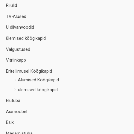
Riiulid
TV-Alused
U diivanvoodid
ülemised köögikapid
Valgustused
Vitriinkapp
Eritellimusel Köögikapid
Alumised Köögikapid
ülemised köögikapid
Elutuba
Aiamööbel
Esik
Magamistuba