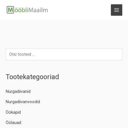
Skip
to
MAI
content
MEN
Tootekategooriad
Nurgadiivanid
Nurgadiivanvoodid
Öökapid
Öölauad