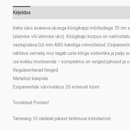
Kirjeldus
Lisainfo
Kahe üles avaneva uksega köögikapp mõõtudega 70 cm x 7
(alumine või ülemine uks). Köögikapi korpus on valmistatu
vastupidava 0,6 mm ABS-kandiga viimistletud. Esipaneeli
nähtava servata, mis tagab uste kõrge esteetika ja palju
ise kokku monteerida – komplektis on selged juhised ja vaj
Reguleeritavad hinged
Metallist käepide
Esipaneelide värvivalikus 20 erinevat tooni
Toodetud Poolas!
Tarneaeg 10 nädalat pärast tellimuse kinnitamist.