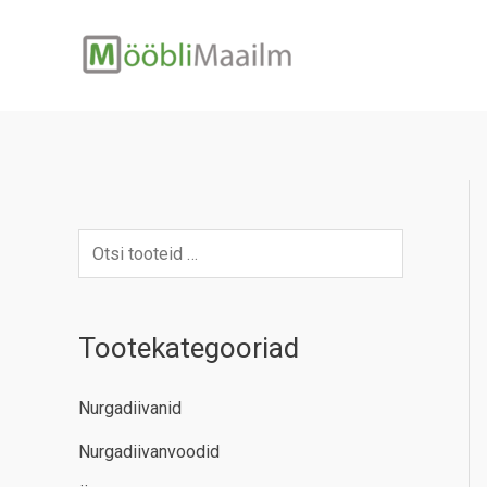
Skip
to
content
Tootekategooriad
Nurgadiivanid
Nurgadiivanvoodid