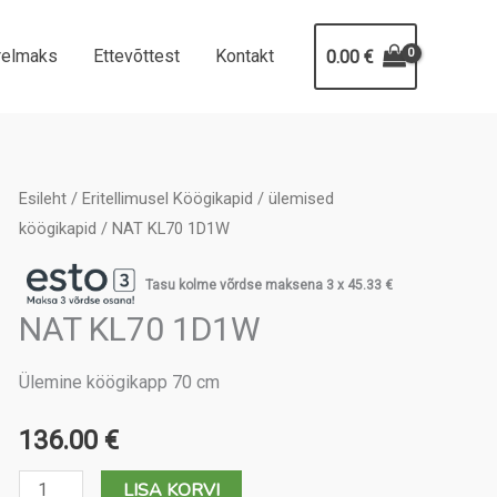
relmaks
Ettevõttest
Kontakt
0.00
€
Esileht
/
Eritellimusel Köögikapid
/
ülemised
köögikapid
/ NAT KL70 1D1W
Tasu kolme võrdse maksena 3 x
45.33
€
NAT KL70 1D1W
Ülemine köögikapp 70 cm
136.00
€
NAT
LISA KORVI