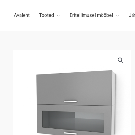
Avaleht
Tooted
Eritellimusel mööbel
Jä