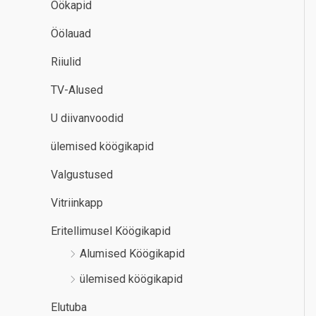
Öökapid
Öölauad
Riiulid
TV-Alused
U diivanvoodid
ülemised köögikapid
Valgustused
Vitriinkapp
Eritellimusel Köögikapid
Alumised Köögikapid
ülemised köögikapid
Elutuba