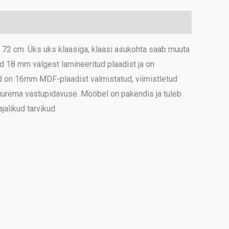
2 cm. Üks uks klaasiga, klaasi asukohta saab muuta
d 18 mm valgest lamineeritud plaadist ja on
d on 16mm MDF-plaadist valmistatud, viimistletud
 suurema vastupidavuse. Mööbel on pakendis ja tuleb
alikud tarvikud.