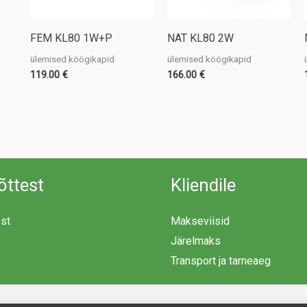
FEM KL80 1W+P
NAT KL80 2W
ülemised köögikapid
ülemised köögikapid
119.00
€
166.00
€
õttest
Kliendile
est
Makseviisid
Järelmaks
Transport ja tarneaeg