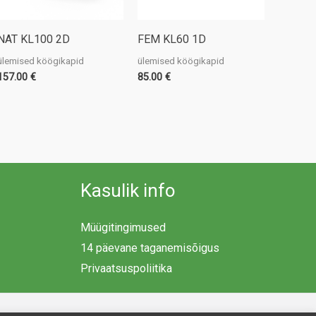
NAT KL100 2D
FEM KL60 1D
ülemised köögikapid
ülemised köögikapid
157.00
€
85.00
€
Kasulik info
Müügitingimused
14 päevane taganemisõigus
Privaatsuspoliitika